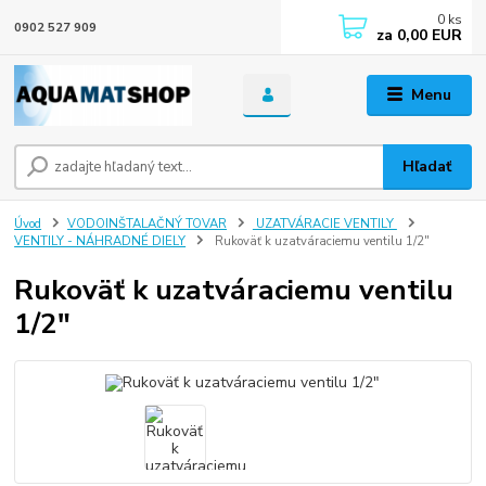
0
ks
0902 527 909
za
0,00 EUR
Menu
Hľadať
Úvod
VODOINŠTALAČNÝ TOVAR
UZATVÁRACIE VENTILY
VENTILY - NÁHRADNÉ DIELY
Rukoväť k uzatváraciemu ventilu 1/2"
Rukoväť k uzatváraciemu ventilu
1/2"