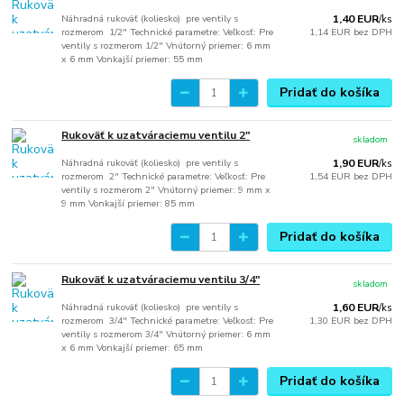
Náhradná rukoväť (koliesko) pre ventily s
1,40 EUR
/
ks
rozmerom 1/2" Technické parametre: Veľkosť: Pre
1,14 EUR
bez DPH
ventily s rozmerom 1/2" Vnútorný priemer: 6 mm
x 6 mm Vonkajší priemer: 55 mm
Pridať do košíka
Rukoväť k uzatváraciemu ventilu 2"
skladom
Náhradná rukoväť (koliesko) pre ventily s
1,90 EUR
/
ks
rozmerom 2" Technické parametre: Veľkosť: Pre
1,54 EUR
bez DPH
ventily s rozmerom 2" Vnútorný priemer: 9 mm x
9 mm Vonkajší priemer: 85 mm
Pridať do košíka
Rukoväť k uzatváraciemu ventilu 3/4"
skladom
Náhradná rukoväť (koliesko) pre ventily s
1,60 EUR
/
ks
rozmerom 3/4" Technické parametre: Veľkosť: Pre
1,30 EUR
bez DPH
ventily s rozmerom 3/4" Vnútorný priemer: 6 mm
x 6 mm Vonkajší priemer: 65 mm
Pridať do košíka