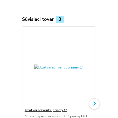
Súvisiaci tovar
3
Uzatvárací ventil priamy 1"
Uzatvárací v
Mosadzný uzatvárací ventil 1" priamy PN10
Mosadzný uza