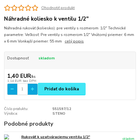
Ohodnotiť produkt
Náhradné koliesko k ventilu 1/2"
Náhradná rukoväť (koliesko) pre ventily s rozmerom 1/2" Technické
parametre: Veľkosť: Pre ventily s rozmerom 1/2" Vnútorný priemer: 6 mm
x 6 mm Vonkajší priemer: 55 mm
celý popis
Dostupnosť
skladom
1,40 EUR
/
ks
1,14 EUR
bez DPH
Pridať do košíka
Číslo produktu:
551597/12
Výrobca:
STENO
Podobné produkty
Rukoväť k uzatváraciemu ventilu 1/2"
skladom