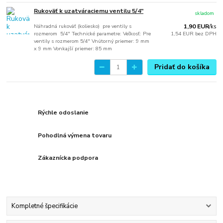
Rukoväť k uzatváraciemu ventilu 5/4"
skladom
Náhradná rukoväť (koliesko) pre ventily s
1,90 EUR
/
ks
rozmerom 5/4" Technické parametre: Veľkosť: Pre
1,54 EUR
bez DPH
ventily s rozmerom 5/4" Vnútorný priemer: 9 mm
x 9 mm Vonkajší priemer: 85 mm
Pridať do košíka
Rýchle odoslanie
Pohodlná výmena tovaru
Zákaznícka podpora
Kompletné špecifikácie