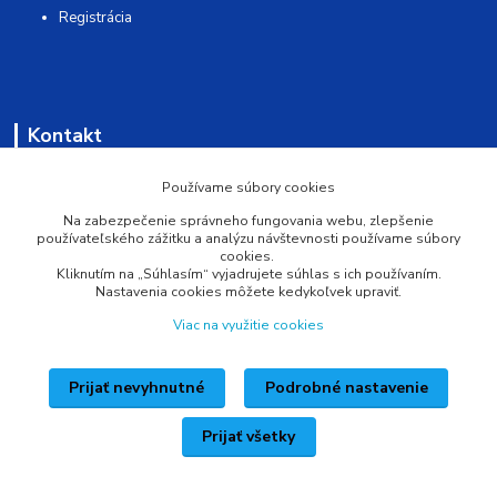
Registrácia
Kontakt
AQUAMATSHOP
Používame súbory cookies
Na zabezpečenie správneho fungovania webu, zlepšenie
0902 527 909
používateľského zážitku a analýzu návštevnosti používame súbory
cookies.
Kliknutím na „Súhlasím“ vyjadrujete súhlas s ich používaním.
info@pprsystem.sk
Nastavenia cookies môžete kedykoľvek upraviť.
Viac na využitie cookies
Prijať nevyhnutné
Podrobné nastavenie
Upravit sběr cookies.
Prijať všetky
Vytvorené na
Eshop-rychlo.sk