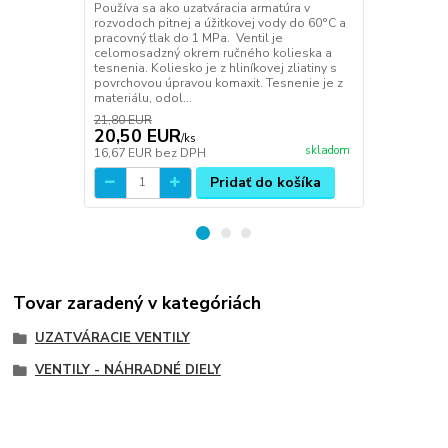
Používa sa ako uzatváracia armatúra v
PN10 Používa
rozvodoch pitnej a úžitkovej vody do 60°C a
rozvodoch pi
pracovný tlak do 1 MPa. Ventil je
pracovný tla
celomosadzný okrem ručného kolieska a
celomosadzn
tesnenia. Koliesko je z hliníkovej zliatiny s
tesnenia. Kol
povrchovou úpravou komaxit. Tesnenie je z
povrchovou ú
materiálu, odol...
materiálu...
21,80 EUR
22,00 EUR
20,50 EUR
21,30 E
/
ks
skladom
16,67 EUR
bez DPH
17,32 EUR
b
Pridať do košíka
Tovar zaradený v kategóriách
UZATVÁRACIE VENTILY
VENTILY - NÁHRADNÉ DIELY