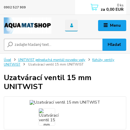
0
ks
0902 527 909
za
0,00 EUR
Menu
Hľadať
Úvod
UNITWIST jednoduchá montáž rozvodov vody
Kohúty, ventily
UNITWIST
Uzatvárací ventil 15 mm UNITWIST
Uzatvárací ventil 15 mm
UNITWIST