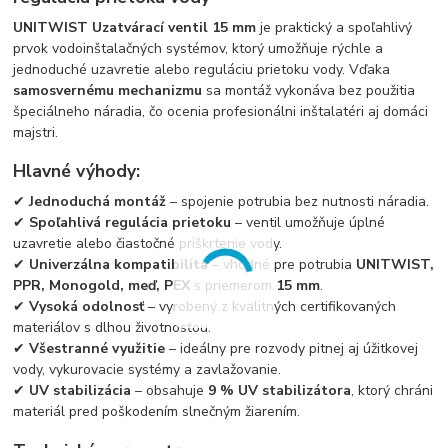
UNITWIST Uzatvárací ventil 15 mm
je praktický a spoľahlivý
prvok vodoinštalačných systémov, ktorý umožňuje rýchle a
jednoduché uzavretie alebo reguláciu prietoku vody. Vďaka
samosvernému mechanizmu
sa montáž vykonáva bez použitia
špeciálneho náradia, čo ocenia profesionálni inštalatéri aj domáci
majstri.
Hlavné výhody:
✔
Jednoduchá montáž
– spojenie potrubia bez nutnosti náradia.
✔
Spoľahlivá regulácia prietoku
– ventil umožňuje úplné
uzavretie alebo čiastočné priškrtenie vody.
✔
Univerzálna kompatibilita
– vhodné pre potrubia
UNITWIST,
PPR, Monogold, meď, PEX
s priemerom
15 mm
.
✔
Vysoká odolnosť
– vyrobený z kvalitných certifikovaných
materiálov s dlhou životnosťou.
✔
Všestranné využitie
– ideálny pre rozvody pitnej aj úžitkovej
vody, vykurovacie systémy a zavlažovanie.
✔
UV stabilizácia
– obsahuje
9 % UV stabilizátora
, ktorý chráni
materiál pred poškodením slnečným žiarením.