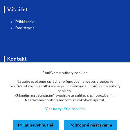
Váš účet
Prihlásenie
Registrácia
Kontakt
AQUAMATSHOP
Používame súbory cookies
Na zabezpečenie správneho fungovania webu, zlepšenie
0902 527 909
používateľského zážitku a analýzu návštevnosti používame súbory
cookies.
Kliknutím na „Súhlasím“ vyjadrujete súhlas s ich používaním.
info@pprsystem.sk
Nastavenia cookies môžete kedykoľvek upraviť.
Viac na využitie cookies
Prijať nevyhnutné
Podrobné nastavenie