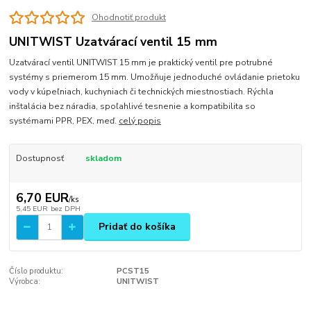
Ohodnotiť produkt
UNITWIST Uzatvárací ventil 15 mm
Uzatvárací ventil UNITWIST 15 mm je praktický ventil pre potrubné
systémy s priemerom 15 mm. Umožňuje jednoduché ovládanie prietoku
vody v kúpeľniach, kuchyniach či technických miestnostiach. Rýchla
inštalácia bez náradia, spoľahlivé tesnenie a kompatibilita so
systémami PPR, PEX, meď.
celý popis
Dostupnosť
skladom
6,70 EUR
/
ks
5,45 EUR
bez DPH
Pridať do košíka
Číslo produktu:
PCST15
Výrobca:
UNITWIST