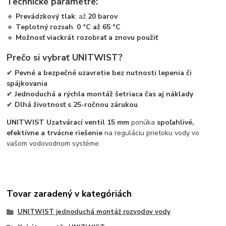
Technické parametre:
🔹
Prevádzkový tlak
: až
20 barov
🔹
Teplotný rozsah
:
0 °C až 65 °C
🔹
Možnosť viackrát rozobrať a znovu použiť
Prečo si vybrať UNITWIST?
✔
Pevné a bezpečné uzavretie bez nutnosti lepenia či
spájkovania
✔
Jednoduchá a rýchla montáž šetriaca čas aj náklady
✔
Dlhá životnosť s 25-ročnou zárukou
UNITWIST Uzatvárací ventil 15 mm
ponúka
spoľahlivé,
efektívne a trvácne riešenie
na reguláciu prietoku vody vo
vašom vodovodnom systéme.
Tovar zaradený v kategóriách
UNITWIST jednoduchá montáž rozvodov vody