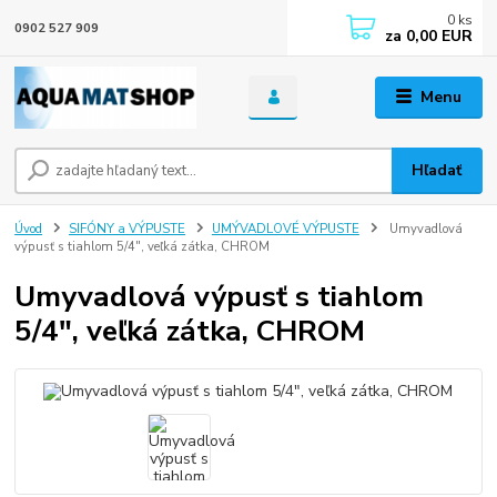
0
ks
0902 527 909
za
0,00 EUR
Menu
Hľadať
Úvod
SIFÓNY a VÝPUSTE
UMÝVADLOVÉ VÝPUSTE
Umyvadlová
výpusť s tiahlom 5/4", veľká zátka, CHROM
Umyvadlová výpusť s tiahlom
5/4", veľká zátka, CHROM