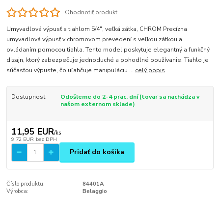
Ohodnotiť produkt
Umyvadlová výpusť s tiahlom 5/4", veľká zátka, CHROM Precízna
umyvadlová výpusť v chromovom prevedení s veľkou zátkou a
ovládaním pomocou tiahla. Tento model poskytuje elegantný a funkčný
dizajn, ktorý zabezpečuje jednoduché a pohodlné používanie. Tiahlo je
súčasťou výpuste, čo uľahčuje manipuláciu ...
celý popis
Dostupnosť
Odošleme do 2-4 prac. dní (tovar sa nachádza v
našom externom sklade)
11,95 EUR
/
ks
9,72 EUR
bez DPH
Pridať do košíka
Číslo produktu:
84401A
Výrobca:
Belaggio