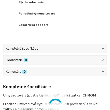
Rýchle odoslanie
Pohodlná výmena tovaru
Zákaznícka podpora
Kompletné špecifikácie
Hodnotenie
0
Komentáre
0
Kompletné špecifikácie
Umyvadlová výpusť s tiahlom 5/4", veľká zátka, CHROM
Precízna umyvadlová výpusť v chromovom prevedení s veľkou
zátkou a ovládaním pomocou tiahla.