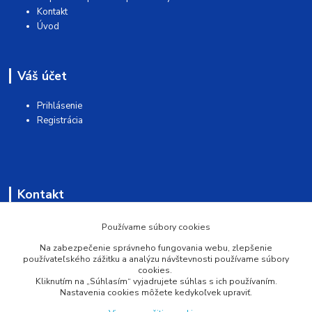
Kontakt
Úvod
Váš účet
Prihlásenie
Registrácia
Kontakt
AQUAMATSHOP
Používame súbory cookies
Na zabezpečenie správneho fungovania webu, zlepšenie
0902 527 909
používateľského zážitku a analýzu návštevnosti používame súbory
cookies.
Kliknutím na „Súhlasím“ vyjadrujete súhlas s ich používaním.
info@pprsystem.sk
Nastavenia cookies môžete kedykoľvek upraviť.