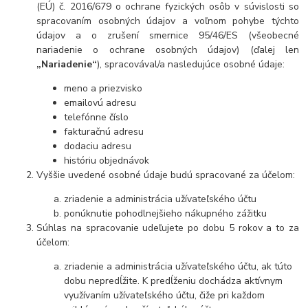
(EÚ) č. 2016/679 o ochrane fyzických osôb v súvislosti so
spracovaním osobných údajov a voľnom pohybe týchto
údajov a o zrušení smernice 95/46/ES (všeobecné
nariadenie o ochrane osobných údajov) (ďalej len
„Nariadenie“
), spracovával/a nasledujúce osobné údaje:
meno a priezvisko
emailovú adresu
telefónne číslo
fakturačnú adresu
dodaciu adresu
históriu objednávok
Vyššie uvedené osobné údaje budú spracované za účelom:
zriadenie a administrácia užívateľského účtu
ponúknutie pohodlnejšieho nákupného zážitku
Súhlas na spracovanie udeľujete po dobu 5 rokov a to za
účelom:
zriadenie a administrácia užívateľského účtu, ak túto
dobu nepredĺžite. K predĺženiu dochádza aktívnym
využívaním užívateľského účtu, čiže pri každom