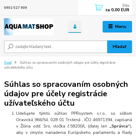
0
ks
0902 527 909
za
0,00 EUR
Menu
Hľadať
Úvod
Súhlas so spracovaním osobných údajov pre účely registrácie
užívateľského účtu
Súhlas so spracovaním osobných
údajov pre účely registrácie
užívateľského účtu
Udeľujete týmto súhlas PPRsystem s.r.o., so sídlom
Oravická 966/54, 028 01 Trstená , IČO 46971394, zapísaná
v Žilina odd. Sro, vložka č.58200/L (ďalej len
„Správca“
),
aby v zmysle nariadenia Európskeho parlamentu a Rady