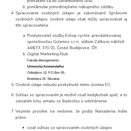
prihlásení sa do užívateľského účtu
ponúknutie pohodlnejšieho nákupného zážitku
Spracovanie osobných údajov je vykonávané Správcom
osobných údajov, osobné údaje však môžu spracovávať aj
títo spracovatelia:
Poskytovateľ služby Eshop-rychlo, prevádzkovanej
spoločnosťou Golemos s.r.o., sídlom Zátkovo nábřeží
448/73, 370 01, České Budějovice, ČR
Gigital Marketing Klub
Fakulta Managementu
Univerzita Komenského
Odbojárov 10, P.O.Box 95,
Bratislava 25, Slovakia
Osobné údaje nebudú poskytnuté mimo územia EÚ.
Súhlas so spracovaním je možné vziať kedykoľvek späť, a to
zaslaním listu, emailu so žiadosťou o odstránenie.
Vezmite prosíme na vedomie, že podľa Nariadenia máte
právo:
vziať súhlas so spracovaním osobných údajov