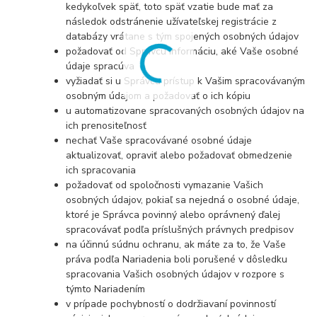
kedykoľvek späť, toto späť vzatie bude mať za
následok odstránenie užívateľskej registrácie z
databázy vrátane s tým spojených osobných údajov
požadovať od Správcu informáciu, aké Vaše osobné
údaje spracúva
vyžiadať si u Správcu prístup k Vašim spracovávaným
osobným údajom a požadovať o ich kópiu
u automatizovane spracovaných osobných údajov na
ich prenositeľnosť
nechať Vaše spracovávané osobné údaje
aktualizovať, opraviť alebo požadovať obmedzenie
ich spracovania
požadovať od spoločnosti vymazanie Vašich
osobných údajov, pokiaľ sa nejedná o osobné údaje,
ktoré je Správca povinný alebo oprávnený ďalej
spracovávať podľa príslušných právnych predpisov
na účinnú súdnu ochranu, ak máte za to, že Vaše
práva podľa Nariadenia boli porušené v dôsledku
spracovania Vašich osobných údajov v rozpore s
týmto Nariadením
v prípade pochybností o dodržiavaní povinností