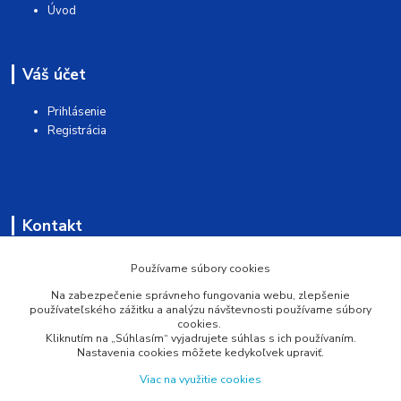
Úvod
Váš účet
Prihlásenie
Registrácia
Kontakt
AQUAMATSHOP
Používame súbory cookies
Na zabezpečenie správneho fungovania webu, zlepšenie
0902 527 909
používateľského zážitku a analýzu návštevnosti používame súbory
cookies.
Kliknutím na „Súhlasím“ vyjadrujete súhlas s ich používaním.
info@pprsystem.sk
Nastavenia cookies môžete kedykoľvek upraviť.
Viac na využitie cookies