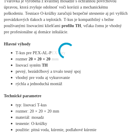
Tvarovka je vyrobená z kvalitnej mosadze s ochrannou povrchovou
úpravou, ktorá zvyšuje odolnosť voči korózii a mechanickému
poškodeniu. Tesniace O-krúžky zaručujú bezpečné utesnenie aj pri vyšších
prevádzkových tlakoch a teplotách. T-kus je kompatibilný s bežne
používanými lisovacími kliešťami
profilu TH
, vďaka čomu je vhodný
pre profesionálne aj domáce inštalácie.
Hlavné výhody
T-kus pre PEX-AL-PEX rúry
rozmer
20 × 20 × 20 mm
lisovací systém
TH
pevný, bezúdržbový a trvalo tesný spoj
vhodný pre vodu aj vykurovanie
rýchla a jednoduchá montáž
Technické parametre
typ: lisovací T-kus
rozmer: 20 × 20 × 20 mm
materiál: mosadz
tesnenie: O-krúžky
použitie: pitná voda, kúrenie, podlahové kúrenie