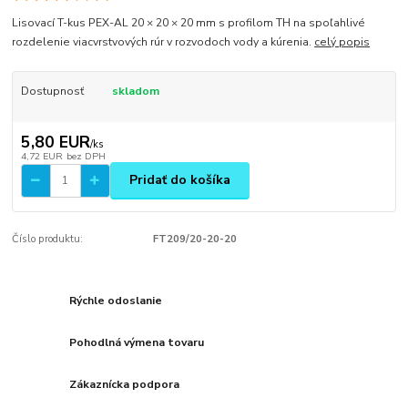
Lisovací T-kus PEX-AL 20 × 20 × 20 mm s profilom TH na spoľahlivé
rozdelenie viacvrstvových rúr v rozvodoch vody a kúrenia.
celý popis
Dostupnosť
skladom
5,80 EUR
/
ks
4,72 EUR
bez DPH
Pridať do košíka
Číslo produktu:
FT209/20-20-20
Rýchle odoslanie
Pohodlná výmena tovaru
Zákaznícka podpora