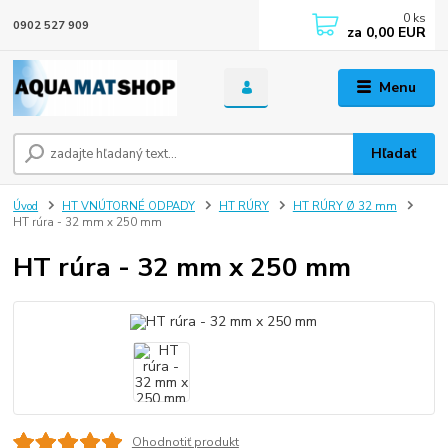
0
ks
0902 527 909
za
0,00 EUR
Menu
Hľadať
Úvod
HT VNÚTORNÉ ODPADY
HT RÚRY
HT RÚRY Ø 32 mm
HT rúra - 32 mm x 250 mm
HT rúra - 32 mm x 250 mm
Ohodnotiť produkt