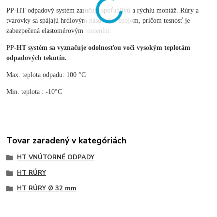
PP-HT odpadový systém zaručuje spoľahlivú a rýchlu montáž. Rúry a
tvarovky sa spájajú hrdlovým násuvným spojom, pričom tesnosť je
zabezpečená elastomérovým tesnením.
PP-
HT systém sa vyznačuje odolnosťou voči vysokým teplotám
odpadových tekutín.
Max. teplota odpadu: 100 °C
Min. teplota : -10°C
Tovar zaradený v kategóriách
HT VNÚTORNÉ ODPADY
HT RÚRY
HT RÚRY Ø 32 mm