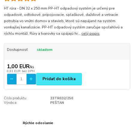
HT rúra - DN 32 x 250 mm PP-HT odpadový systém je určený pre
odpadové, odtokové, pripojovacie, splaškové, dažďové a vetracie
potrubia vo vnútri domov a stavieb, ktoré sú napájané na systém
vonkajšej kanalizácie. PP-HT odpadový systém zaručuje spoľahlivú a
rýchlu montáž. Rúry a tvarovky sa spájajú hr...
celý popis
Dostupnosť
skladom
1,00 EUR
/
ks
0,81 EUR
bez DPH
Pridať do košíka
Číslo produktu:
33TR032/250
Výrobca:
PEŠTAN
Rýchle odoslanie