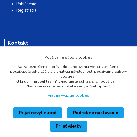
Prihlásenie
Registrácia
Kontakt
AQUAMATSHOP
Používame súbory cookies
Na zabezpečenie správneho fungovania webu, zlepšenie
0902 527 909
používateľského zážitku a analýzu návštevnosti používame súbory
cookies.
Kliknutím na „Súhlasím“ vyjadrujete súhlas s ich používaním.
info@pprsystem.sk
Nastavenia cookies môžete kedykoľvek upraviť.
Viac na využitie cookies
Prijať nevyhnutné
Podrobné nastavenie
Upravit sběr cookies.
Prijať všetky
Vytvorené na
Eshop-rychlo.sk