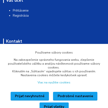
Váš účet
Prihlásenie
Registrácia
Kontakt
AQUAMATSHOP
Používame súbory cookies
Na zabezpečenie správneho fungovania webu, zlepšenie
0902 527 909
používateľského zážitku a analýzu návštevnosti používame súbory
cookies.
Kliknutím na „Súhlasím“ vyjadrujete súhlas s ich používaním.
info@pprsystem.sk
Nastavenia cookies môžete kedykoľvek upraviť.
Viac na využitie cookies
Prijať nevyhnutné
Podrobné nastavenie
Upravit sběr cookies.
Prijať všetky