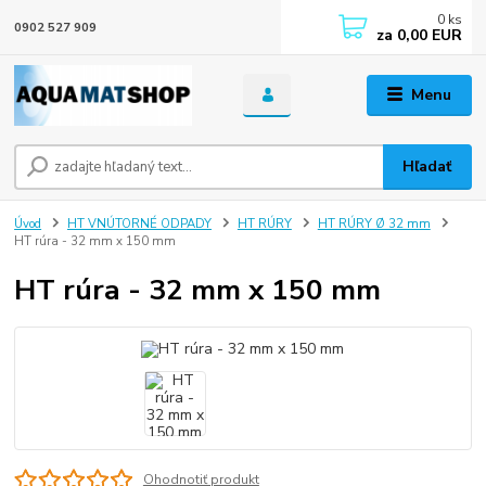
0
ks
0902 527 909
za
0,00 EUR
Menu
Hľadať
Úvod
HT VNÚTORNÉ ODPADY
HT RÚRY
HT RÚRY Ø 32 mm
HT rúra - 32 mm x 150 mm
HT rúra - 32 mm x 150 mm
Ohodnotiť produkt