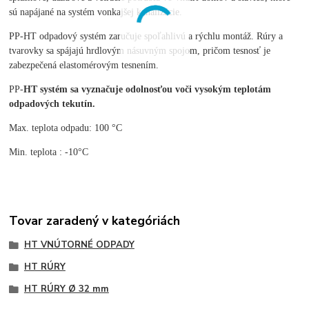
sú napájané na systém vonkajšej kanalizácie.
PP-HT odpadový systém zaručuje spoľahlivú a rýchlu montáž. Rúry a
tvarovky sa spájajú hrdlovým násuvným spojom, pričom tesnosť je
zabezpečená elastomérovým tesnením.
PP-
HT systém sa vyznačuje odolnosťou voči vysokým teplotám
odpadových tekutín.
Max. teplota odpadu: 100 °C
Min. teplota : -10°C
Tovar zaradený v kategóriách
HT VNÚTORNÉ ODPADY
HT RÚRY
HT RÚRY Ø 32 mm