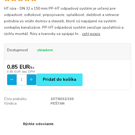
HT rúra - DN 32 x 150 mm PP-HT odpadový systém je určený pre
odpadové, odtokové, pripojovacie, splaškové, dažďové a vetracie
potrubia vo vnútri domov a stavieb, ktoré sú napájané na systém
vonkajšej kanalizácie. PP-HT odpadový systém zaručuje spoľahlivú a
rýchlu montáž. Rúry a tvarovky sa spájajú hr...
celý popis
Dostupnosť
skladom
0,85 EUR
/
ks
0,69 EUR
bez DPH
Pridať do košíka
Číslo produktu:
33TR032/150
Výrobca:
PEŠTAN
Rýchle odoslanie