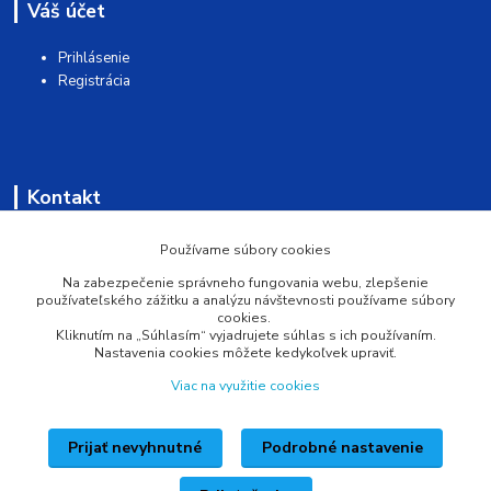
Váš účet
Prihlásenie
Registrácia
Kontakt
AQUAMATSHOP
Používame súbory cookies
Na zabezpečenie správneho fungovania webu, zlepšenie
0902 527 909
používateľského zážitku a analýzu návštevnosti používame súbory
cookies.
Kliknutím na „Súhlasím“ vyjadrujete súhlas s ich používaním.
info@pprsystem.sk
Nastavenia cookies môžete kedykoľvek upraviť.
Viac na využitie cookies
Prijať nevyhnutné
Podrobné nastavenie
Upravit sběr cookies.