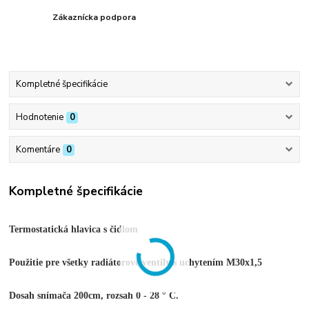
Zákaznícka podpora
Kompletné špecifikácie
Hodnotenie
0
Komentáre
0
Kompletné špecifikácie
Termostatická hlavica s čidlom
Použitie pre všetky radiátorové ventily s
uchytením
M30x1,5
Dosah snímača 200cm, rozsah 0 - 28 ° C.