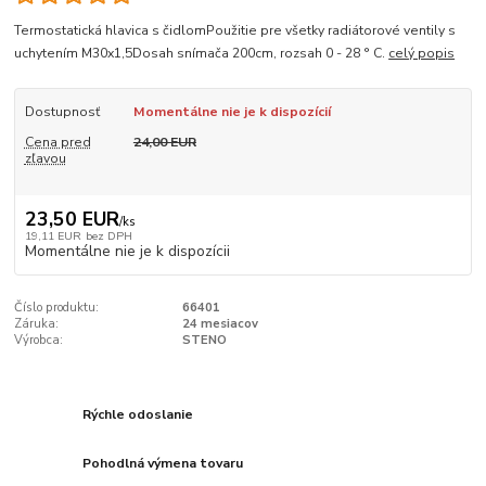
Termostatická hlavica s čidlomPoužitie pre všetky radiátorové ventily s
uchytením M30x1,5Dosah snímača 200cm, rozsah 0 - 28 ° C.
celý popis
Dostupnosť
Momentálne nie je k dispozícií
Cena pred
24,00 EUR
zľavou
23,50 EUR
/
ks
19,11 EUR
bez DPH
Momentálne nie je k dispozícii
Číslo produktu:
66401
Záruka:
24 mesiacov
Výrobca:
STENO
Rýchle odoslanie
Pohodlná výmena tovaru