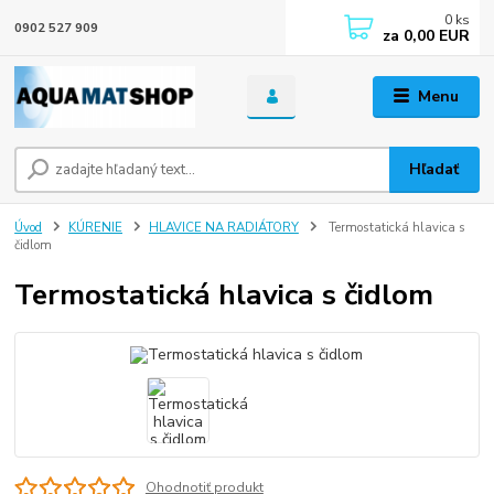
0
ks
0902 527 909
za
0,00 EUR
Menu
Hľadať
Úvod
KÚRENIE
HLAVICE NA RADIÁTORY
Termostatická hlavica s
čidlom
Termostatická hlavica s čidlom
Ohodnotiť produkt