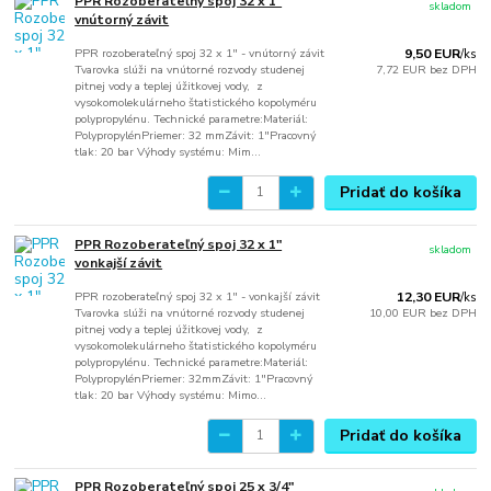
PPR Rozoberateľný spoj 32 x 1"
skladom
vnútorný závit
PPR rozoberateľný spoj 32 x 1" - vnútorný závit
9,50 EUR
/
ks
Tvarovka slúži na vnútorné rozvody studenej
7,72 EUR
bez DPH
pitnej vody a teplej úžitkovej vody, z
vysokomolekulárneho štatistického kopolyméru
polypropylénu. Technické parametre:Materiál:
PolypropylénPriemer: 32 mmZávit: 1"Pracovný
tlak: 20 bar Výhody systému: Mim...
Pridať do košíka
PPR Rozoberateľný spoj 32 x 1"
skladom
vonkajší závit
PPR rozoberateľný spoj 32 x 1" - vonkajší závit
12,30 EUR
/
ks
Tvarovka slúži na vnútorné rozvody studenej
10,00 EUR
bez DPH
pitnej vody a teplej úžitkovej vody, z
vysokomolekulárneho štatistického kopolyméru
polypropylénu. Technické parametre:Materiál:
PolypropylénPriemer: 32mmZávit: 1"Pracovný
tlak: 20 bar Výhody systému: Mimo...
Pridať do košíka
PPR Rozoberateľný spoj 25 x 3/4"