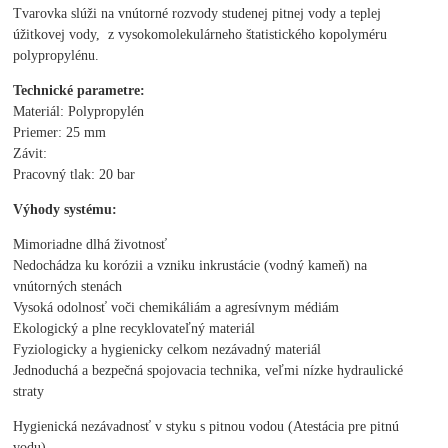
Tvarovka slúži na vnútorné rozvody studenej pitnej vody a teplej
úžitkovej vody, z vysokomolekulárneho štatistického kopolyméru
polypropylénu.
Technické parametre:
Materiál: Polypropylén
Priemer: 25 mm
Závit:
Pracovný tlak: 20 bar
Výhody systému:
Mimoriadne dlhá životnosť
Nedochádza ku korózii a vzniku inkrustácie (vodný kameň) na
vnútorných stenách
Vysoká odolnosť voči chemikáliám a agresívnym médiám
Ekologický a plne recyklovateľný materiál
Fyziologicky a hygienicky celkom nezávadný materiál
Jednoduchá a bezpečná spojovacia technika, veľmi nízke hydraulické
straty
Hygienická nezávadnosť v styku s pitnou vodou (Atestácia pre pitnú
vodu).