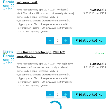
vnútorný závit
PPR rozoberateľný spoj 20 x 1/2" - vnútorný
4,10 EUR
/
ks
závit Tvarovka slúži na vnútorné rozvody studenej
3,33 EUR
bez DPH
pitnej vody a teplej úžitkovej vody, z
vysokomolekulárneho štatistického kopolyméru
polypropylénu. Technické parametre:Materiál:
PolypropylénPriemer: 20 mmZávit: 1/2"Pracovný
tlak: 20 bar Výhody systému:...
Pridať do košíka
PPR Rozoberateľný spoj 20 x 1/2"
skladom
vonkajší závit
PPR rozoberateľný spoj 20 x 1/2" - vonkajší závit
5,30 EUR
/
ks
Tvarovka slúži na vnútorné rozvody studenej
4,31 EUR
bez DPH
pitnej vody a teplej úžitkovej vody, z
vysokomolekulárneho štatistického kopolyméru
polypropylénu. Technické parametre:Materiál:
PolypropylénPriemer: 20 mmZávit: 1/2"Pracovný
tlak: 20 bar Výhody systému:...
Pridať do košíka