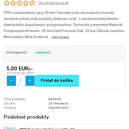
Ohodnotiť produkt
PPR rozoberateľný spoj 25 mm Tvarovka slúži na vnútorné rozvody
studenej pitnej vody a teplej úžitkovej vody, z vysokomolekulárneho
štatistického kopolyméru polypropylénu. Technické parametre:Materiál:
PolypropylénPriemer: 25 mmZávit:Pracovný tlak: 20 bar Výhody systému:
Mimoriadne dlhá životnosť...
celý popis
Dostupnosť
skladom
5,00 EUR
/
ks
4,07 EUR
bez DPH
Pridať do košíka
Číslo produktu:
RS0025
Záruka:
24 mesiacov
Výrobca:
AQUAPLAST
Podobné produkty