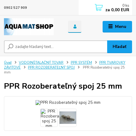
0
ks
0902 527 909
za
0,00 EUR
Menu
Hľadať
Úvod
VODOINŠTALAČNÝ TOVAR
PPR SYSTÉM
PPR TVAROVKY
ZÁVITOVÉ
PPR ROZOBERATEĽNÝ SPOJ
PPR Rozoberateľný spoj 25
mm
PPR Rozoberateľný spoj 25 mm