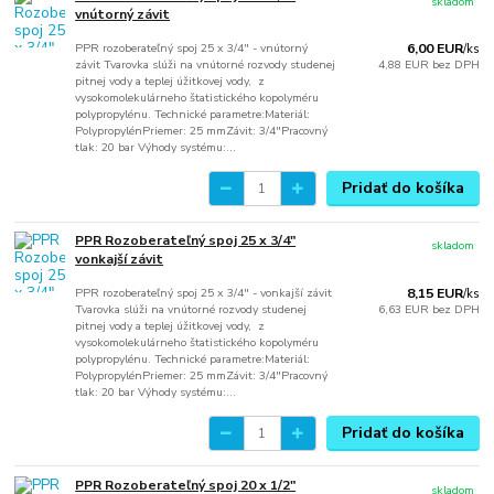
skladom
vnútorný závit
PPR rozoberateľný spoj 25 x 3/4" - vnútorný
6,00 EUR
/
ks
závit Tvarovka slúži na vnútorné rozvody studenej
4,88 EUR
bez DPH
pitnej vody a teplej úžitkovej vody, z
vysokomolekulárneho štatistického kopolyméru
polypropylénu. Technické parametre:Materiál:
PolypropylénPriemer: 25 mmZávit: 3/4"Pracovný
tlak: 20 bar Výhody systému:...
Pridať do košíka
PPR Rozoberateľný spoj 25 x 3/4"
skladom
vonkajší závit
PPR rozoberateľný spoj 25 x 3/4" - vonkajší závit
8,15 EUR
/
ks
Tvarovka slúži na vnútorné rozvody studenej
6,63 EUR
bez DPH
pitnej vody a teplej úžitkovej vody, z
vysokomolekulárneho štatistického kopolyméru
polypropylénu. Technické parametre:Materiál:
PolypropylénPriemer: 25 mmZávit: 3/4"Pracovný
tlak: 20 bar Výhody systému:...
Pridať do košíka
PPR Rozoberateľný spoj 20 x 1/2"
skladom