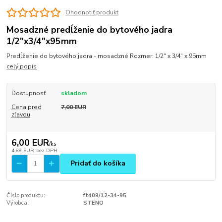
Ohodnotiť produkt
Mosadzné predĺženie do bytového jadra
1/2"x3/4"x95mm
Predĺženie do bytového jadra - mosadzné Rozmer: 1/2" x 3/4" x 95mm
celý popis
Dostupnosť
skladom
Cena pred
7,00 EUR
zľavou
6,00 EUR
/
ks
4,88 EUR
bez DPH
Pridať do košíka
Číslo produktu:
ft409/12-34-95
Výrobca:
STENO