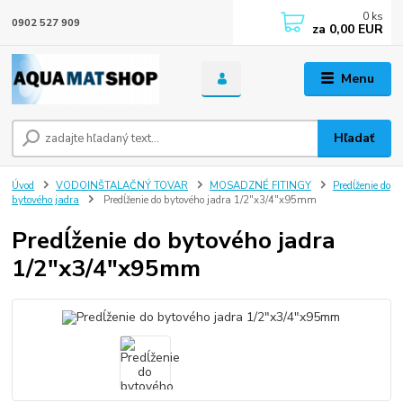
0
ks
0902 527 909
za
0,00 EUR
Menu
Hľadať
Úvod
VODOINŠTALAČNÝ TOVAR
MOSADZNÉ FITINGY
Predĺženie do
bytového jadra
Predĺženie do bytového jadra 1/2"x3/4"x95mm
Predĺženie do bytového jadra
1/2"x3/4"x95mm