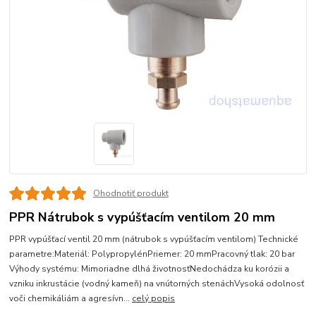
Ohodnotiť produkt
PPR Nátrubok s vypúšťacím ventilom 20 mm
PPR vypúšťací ventil 20 mm (nátrubok s vypúšťacím ventilom) Technické
parametre:Materiál: PolypropylénPriemer: 20 mmPracovný tlak: 20 bar
Výhody systému: Mimoriadne dlhá životnosťNedochádza ku korózii a
vzniku inkrustácie (vodný kameň) na vnútorných stenáchVysoká odolnosť
voči chemikáliám a agresívn...
celý popis