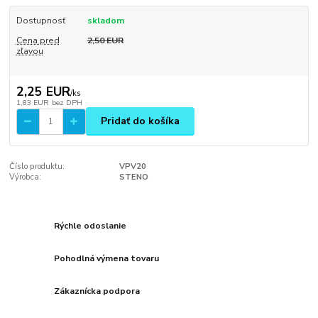
Dostupnosť
skladom
Cena pred
2,50 EUR
zľavou
2,25 EUR
/
ks
1,83 EUR
bez DPH
Pridať do košíka
Číslo produktu:
VPV20
Výrobca:
STENO
Rýchle odoslanie
Pohodlná výmena tovaru
Zákaznícka podpora