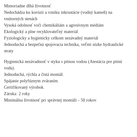
Mimoriadne dlhá životnosť
Nedochádza ku korózii a vzniku inkrustácie (vodný kameň) na
vnútorných stenách
Vysoká odolnosť voči chemikáliám a agresívnym médiám
Ekologický a plne recyklovateľný materiál
Fyziologicky a hygienicky celkom nezávadný materiál
Jednoduchá a bezpečná spojovacia technika, veľmi nízke hydraulické
straty
Hygienická nezávadnosť v styku s pitnou vodou (Atestácia pre pitnú
vodu).
Jednoduchá, rýchla a čistá montáž.
Spájanie polyfúznym zváraním.
Certifikovaný výrobok.
Záruka: 2 roky
Minimálna životnosť pri správnej montáži - 50 rokov.