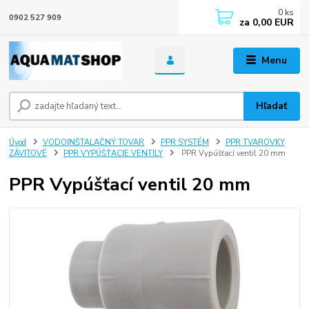
0
ks
0902 527 909
za
0,00 EUR
Menu
Hľadať
Úvod
VODOINŠTALAČNÝ TOVAR
PPR SYSTÉM
PPR TVAROVKY
ZÁVITOVÉ
PPR VYPÚŠŤACIE VENTILY
PPR Vypúšťací ventil 20 mm
PPR Vypúšťací ventil 20 mm