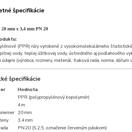
tné špecifikácie
 20 mm x 3,4 mm PN 20
oduktu:
lénové (PPR) rúry vyrobené z vysokomolekulárneho štatistickéh
pitnej vody, teplej úžitkovej vody, ústredného aj podlahového vy
 údajmi (výrobca, rozmery, materiál, tlaková rada, norma, dátum vý
ké špecifikácie
er
Hodnota
PPR (polypropylénový kopolymér)
4 m
priemer
20 mm
teny
3,4 mm
rada
PN 20 (S 2,5, označenie červeným pásikom)