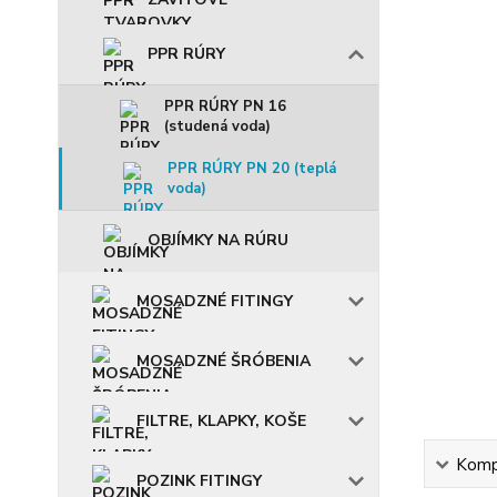
PPR RÚRY
PPR RÚRY PN 16
(studená voda)
PPR RÚRY PN 20 (teplá
voda)
OBJÍMKY NA RÚRU
MOSADZNÉ FITINGY
MOSADZNÉ ŠRÓBENIA
FILTRE, KLAPKY, KOŠE
Kompl
POZINK FITINGY