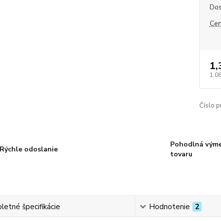
Dos
Cen
1,
1,0
Číslo p
Pohodlná vým
Rýchle odoslanie
tovaru
etné špecifikácie
Hodnotenie
2