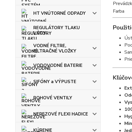
Prevádzk
Farba
HT VNÚTORNÉ ODPADY
Použiti
REGULÁTORY TLAKU
VODY
Úst
Pod
VODNÉ FILTRE,
FILTRAČNÉ VLOŽKY
San
Pri
VODOVODNÉ BATERIE
Kľúčov
SIFÓNY a VÝPUSTE
Ext
Odo
ROHOVÉ VENTILY
Vys
100
NEREZOVÉ FLEXI HADICE
Hyg
Min
KÚRENIE
Jed