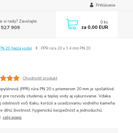
Prihlásenie
e si rady? Zavolajte.
0
ks
za
0,00 EUR
 527 909
N 20 (teplá voda)
PPR rúra 20 x 3,4 mm PN 20
Ohodnotiť produkt
opylénová (PPR) rúra PN 20 s priemerom 20 mm je spoľahlivé
ie pre rozvody studenej a teplej vody aj vykurovanie. Vďaka
j odolnosti voči tlaku, korózii a usadzovaniu vodného kameňa
je dlhú životnosť, hygienickú bezpečnosť a jednoduchú
ž.
celý popis