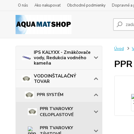
O nás
Ako nakupovať
Obchodné podmienky
Dopravné a 
Úvod
IPS KALYXX - Zmäkčovače
vody, Redukcia vodného
PPR 
kameňa
VODOINŠTALAČNÝ
TOVAR
PPR SYSTÉM
PPR TVAROVKY
CELOPLASTOVÉ
PPR TVAROVKY
ZÁVITOVÉ