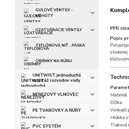
Komple
GUĽOVÉ VENTILY -
KOHÚTY
PPR rúra
UZATVÁRACIE VENTILY
Popis pr
Polypropy
TEFLÓNOVÁ NIŤ , PÁSKA
studenej 
kľúčovými
OBJÍMKY NA RÚRU
UNITWIST jednoduchá
Technic
montáž rozvodov vody
Paramet
NEREZOVÝ VLNOVEC
Materiál
Dĺžka
Vonkajší 
PE TVAROVKY A RÚRY
Hrúbka s
Tlaková 
PVC SYSTÉM