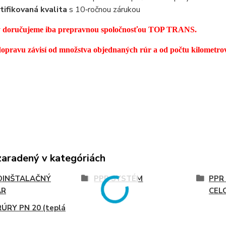
tifikovaná kvalita
s 10‑ročnou zárukou
 doručujeme iba prepravnou spoločnosťou TOP TRANS.
opravu závisí od množstva objednaných rúr a od počtu kilometrov
zaradený v kategóriách
INŠTALAČNÝ
PPR SYSTÉM
PPR
AR
CEL
ÚRY PN 20 (teplá