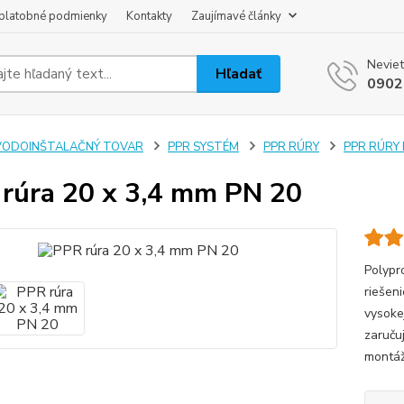
platobné podmienky
Kontakty
Zaujímavé články
Neviet
Hľadať
0902
VODOINŠTALAČNÝ TOVAR
PPR SYSTÉM
PPR RÚRY
PPR RÚRY P
rúra 20 x 3,4 mm PN 20
Polypr
riešen
vysoke
zaruču
montá