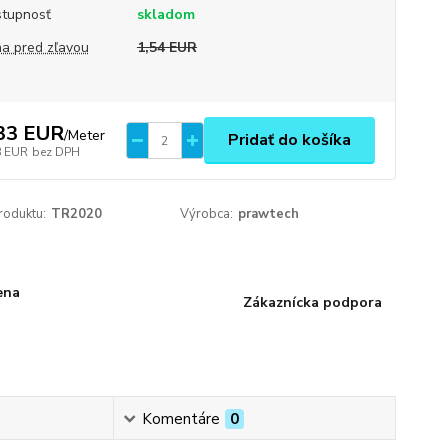
tupnosť
skladom
a pred zľavou
1,54 EUR
33 EUR
/
Meter
Pridať do košíka
8 EUR
bez DPH
roduktu:
TR2020
Výrobca:
prawtech
ena
Zákaznícka podpora
Komentáre
0