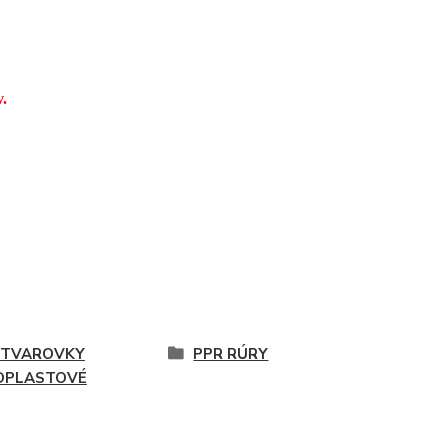
.
 TVAROVKY
PPR RÚRY
OPLASTOVÉ