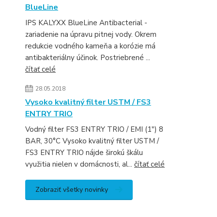
BlueLine
IPS KALYXX BlueLine Antibacterial -
zariadenie na úpravu pitnej vody. Okrem
redukcie vodného kameňa a korózie má
antibakteriálny účinok. Postriebrené ...
čítať celé
28.05.2018
Vysoko kvalitný filter USTM / FS3
ENTRY TRIO
Vodný filter FS3 ENTRY TRIO / EMI (1") 8
BAR, 30°C Vysoko kvalitný filter USTM /
FS3 ENTRY TRIO nájde širokú škálu
využitia nielen v domácnosti, al...
čítať celé
Zobraziť všetky novinky