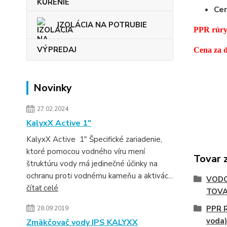
Cer
IZOLÁCIA NA POTRUBIE
PPR rúry
VÝPREDAJ
Cena za d
Novinky
27.02.2024
KalyxX Active 1″
KalyxX Active 1″ Špecifické zariadenie,
ktoré pomocou vodného víru mení
Tovar 
štruktúru vody má jedinečné účinky na
ochranu proti vodnému kameňu a aktivác...
VODO
čítať celé
TOV
PPR R
28.09.2019
voda)
Zmäkčovač vody IPS KALYXX