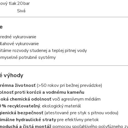
ový tlak
20 bar
Sivá
e
redné vykurovanie
lahové vykurovanie
itárne rozvody studenej a teplej pitnej vody
emyselné potrubné systémy
é výhody
rémna životnosť
(>50 rokov pri bežnej prevádzke)
lnosť proti korózii a vodnému kameňu
oká chemická odolnosť
voči agresívnym médiám
 % recyklovateľný
, ekologický materiál
ienická bezpečnosť
(atestované pre styk s pitnou vodou)
imálne hydraulické straty
pre efektívny prietok
noduchá a čistá montáž
pomocou spoľahlivého polyfúzneho zv