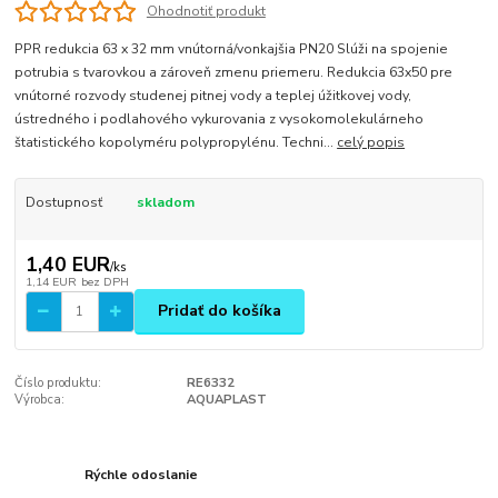
Ohodnotiť produkt
PPR redukcia 63 x 32 mm vnútorná/vonkajšia PN20 Slúži na spojenie
potrubia s tvarovkou a zároveň zmenu priemeru. Redukcia 63x50 pre
vnútorné rozvody studenej pitnej vody a teplej úžitkovej vody,
ústredného i podlahového vykurovania z vysokomolekulárneho
štatistického kopolyméru polypropylénu. Techni...
celý popis
Dostupnosť
skladom
1,40 EUR
/
ks
1,14 EUR
bez DPH
Pridať do košíka
Číslo produktu:
RE6332
Výrobca:
AQUAPLAST
Rýchle odoslanie