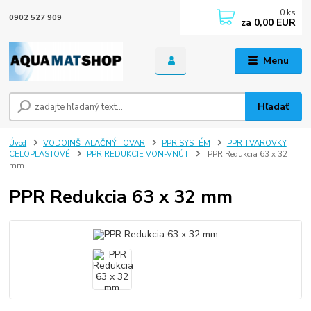
0
ks
0902 527 909
za
0,00 EUR
Menu
Hľadať
Úvod
VODOINŠTALAČNÝ TOVAR
PPR SYSTÉM
PPR TVAROVKY
CELOPLASTOVÉ
PPR REDUKCIE VON-VNÚT
PPR Redukcia 63 x 32
mm
PPR Redukcia 63 x 32 mm