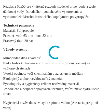
Redukcia 63x50 pre vnútorné rozvody studenej pitnej vody a teplej
úžitkovej vody, ústredného i podlahového vykurovania z
vysokomolekulárneho štatistického kopolyméru polypropylénu.
Technické parametre:
Materiál: Polypropylén
Priemer: vnút 63 mm - von 32 mm
Pracovný tlak: 20 bar
Výhody systému:
Mimoriadne dlhá životnosť
Nedochádza ku korózii a vzniku inkrustácie (vodný kameň) na
vnútorných stenách
Vysoká odolnosť voči chemikáliám a agresívnym médiám
Ekologický a plne recyklovateľný materiál
Fyziologicky a hygienicky celkom nezávadný materiál
Jednoduchá a bezpečná spojovacia technika, veľmi nízke hydraulické
straty
Hygienická nezávadnosť v styku s pitnou vodou (Atestácia pre pitnú
vodu).