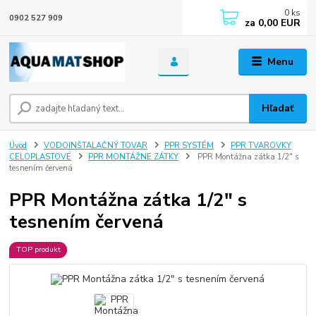
0
ks
0902 527 909
za
0,00 EUR
Menu
Hľadať
Úvod
VODOINŠTALAČNÝ TOVAR
PPR SYSTÉM
PPR TVAROVKY
CELOPLASTOVÉ
PPR MONTÁŽNE ZÁTKY
PPR Montážna zátka 1/2" s
tesnením červená
PPR Montážna zátka 1/2" s
tesnením červená
TOP produkt