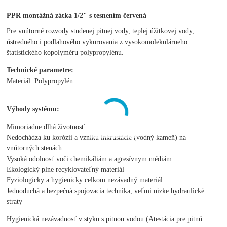
PPR montážná zátka 1/2" s tesnením červená
Pre vnútorné rozvody studenej pitnej vody, teplej úžitkovej vody,
ústredného i podlahového vykurovania z vysokomolekulárneho
štatistického kopolyméru polypropylénu.
Technické parametre:
Materiál: Polypropylén
Výhody systému:
Mimoriadne dlhá životnosť
Nedochádza ku korózii a vzniku inkrustácie (vodný kameň) na
vnútorných stenách
Vysoká odolnosť voči chemikáliám a agresívnym médiám
Ekologický plne recyklovateľný materiál
Fyziologicky a hygienicky celkom nezávadný materiál
Jednoduchá a bezpečná spojovacia technika, veľmi nízke hydraulické
straty
Hygienická nezávadnosť v styku s pitnou vodou (Atestácia pre pitnú