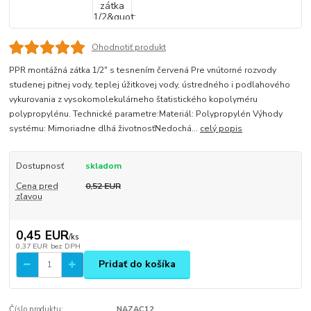
Ohodnotiť produkt
PPR montážná zátka 1/2" s tesnením červená Pre vnútorné rozvody
studenej pitnej vody, teplej úžitkovej vody, ústredného i podlahového
vykurovania z vysokomolekulárneho štatistického kopolyméru
polypropylénu. Technické parametre:Materiál: Polypropylén Výhody
systému: Mimoriadne dlhá životnosťNedochá...
celý popis
Dostupnosť
skladom
Cena pred
0,52 EUR
zľavou
0,45 EUR
/
ks
0,37 EUR
bez DPH
Pridať do košíka
Číslo produktu:
NAZAC12