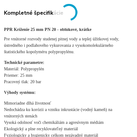
Kompletné špecifikácie
PPR Kríženie 25 mm PN 20 - oblúkové, krátke
Pre vnútorné rozvody studenej pitnej vody a teplej úžitkovej vody,
ústredného i podlahového vykurovania z vysokomolekulárneho
štatistického kopolyméru polypropylénu.
Technické parametre:
Materiál: Polypropylén
Priemer: 25 mm
Pracovný tlak: 20 bar
Výhody systému:
Mimoriadne dlhá životnosť
Nedochádza ku korózii a vzniku inkrustácie (vodný kameň) na
vnútorných stenách
Vysoká odolnosť voči chemikáliám a agresívnym médiám
Ekologický a plne recyklovateľný materiál
Fyziologicky a hygienicky celkom nezávadný materiál