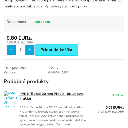
polypropylénu. Technické parametre:Materiál: PolypropylénPriemer: 25
mmPracovný tlak: 20 bar Výhody systé...
celý popis
Dostupnosť
skladom
0,80 EUR
/
ks
0,65 EUR
bez DPH
Pridať do košíka
Číslo produktu:
TVF025
Výrobca:
AQUAPLAST
Podobné produkty
PPR Kríženie 20 mm PN 20 - oblúkové,
skladom
krátke
PPR Kríženie 20 mm PN 20 - oblúkové, krátke
0,65 EUR
/
ks
Pre vnútorné rozvody studenej pitnej vody a
0,53 EUR
bez DPH
teplej úžitkovej vody, ústredného i podlahového
vykurovania z vysokomolekulárneho štatistického
kopolyméru polypropylénu. Technické