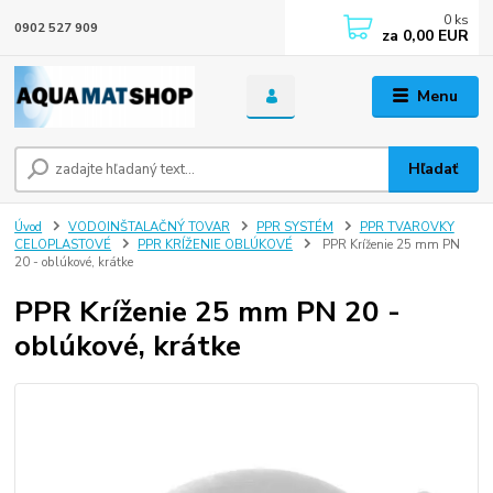
0
ks
0902 527 909
za
0,00 EUR
Menu
Hľadať
Úvod
VODOINŠTALAČNÝ TOVAR
PPR SYSTÉM
PPR TVAROVKY
CELOPLASTOVÉ
PPR KRÍŽENIE OBLÚKOVÉ
PPR Kríženie 25 mm PN
20 - oblúkové, krátke
PPR Kríženie 25 mm PN 20 -
oblúkové, krátke