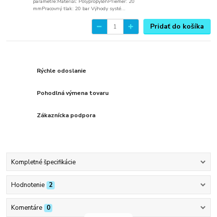
parametre:Materiál: PolypropylénPriemer: 20
mmPracovný tlak: 20 bar Výhody systé...
Pridať do košíka
Rýchle odoslanie
Pohodlná výmena tovaru
Zákaznícka podpora
Kompletné špecifikácie
Hodnotenie
2
Komentáre
0