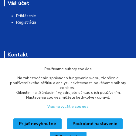
Váš účet
Prihlásenie
Registrácia
Kontakt
AQUAMATSHOP
Používame súbory cookies
Na zabezpečenie správneho fungovania webu, zlepšenie
0902 527 909
používateľského zážitku a analýzu návštevnosti používame súbory
cookies.
Kliknutím na „Súhlasím“ vyjadrujete súhlas s ich používaním.
info@pprsystem.sk
Nastavenia cookies môžete kedykoľvek upraviť.
Viac na využitie cookies
Prijať nevyhnutné
Podrobné nastavenie
Upravit sběr cookies.