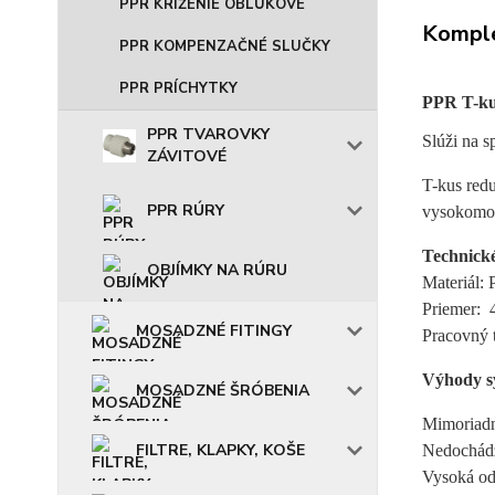
PPR KRÍŽENIE OBLÚKOVÉ
Komple
PPR KOMPENZAČNÉ SLUČKY
PPR PRÍCHYTKY
PPR T-ku
PPR TVAROVKY
Slúži na s
ZÁVITOVÉ
T-kus redu
PPR RÚRY
vysokomol
Technick
OBJÍMKY NA RÚRU
Materiál: 
Priemer:
MOSADZNÉ FITINGY
Pracovný t
Výhody s
MOSADZNÉ ŠRÓBENIA
Mimoriadn
FILTRE, KLAPKY, KOŠE
Nedochádz
Vysoká od