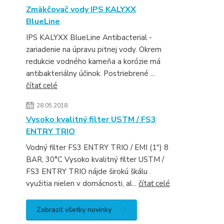
Zmäkčovač vody IPS KALYXX
BlueLine
IPS KALYXX BlueLine Antibacterial -
zariadenie na úpravu pitnej vody. Okrem
redukcie vodného kameňa a korózie má
antibakteriálny účinok. Postriebrené ...
čítať celé
28.05.2018
Vysoko kvalitný filter USTM / FS3
ENTRY TRIO
Vodný filter FS3 ENTRY TRIO / EMI (1") 8
BAR, 30°C Vysoko kvalitný filter USTM /
FS3 ENTRY TRIO nájde širokú škálu
využitia nielen v domácnosti, al...
čítať celé
Zobraziť všetky novinky