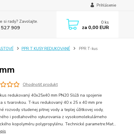
Prihlásenie
e si rady? Zavolajte.
0
ks
za
0,00 EUR
 527 909
ASTOVÉ
PPR T KUSY REDUKOVANÉ
PPR T-kus
0 mm
Ohodnotiť produkt
kus redukovaný 40x25x40 mm PN20 Slúži na spojenie
ia s tvarovkou. T-kus redukovaný 40 x 25 x 40 mm pre
é rozvody studenej pitnej vody a teplej úžitkovej vody,
ného i podlahového vykurovania z vysokomolekulárneho
tického kopolyméru polypropylénu. Technické parametre:Mat...
opis