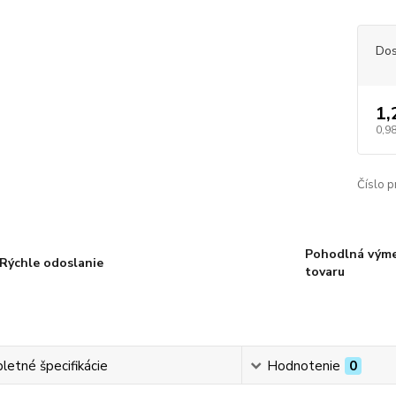
Dos
1,
0,9
Číslo p
Pohodlná vým
Rýchle odoslanie
tovaru
etné špecifikácie
Hodnotenie
0