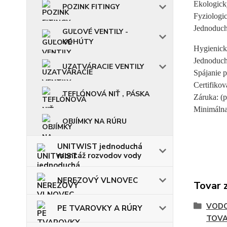
Ekologický
POZINK FITINGY
Fyziologi
Jednoduchá
GUĽOVÉ VENTILY -
KOHÚTY
Hygienická
Jednoduchá
UZATVÁRACIE VENTILY
Spájanie 
Certifiko
TEFLÓNOVÁ NIŤ , PÁSKA
Záruka: (p
Minimálna 
OBJÍMKY NA RÚRU
UNITWIST jednoduchá
montáž rozvodov vody
NEREZOVÝ VLNOVEC
Tovar 
VODO
PE TVAROVKY A RÚRY
TOV