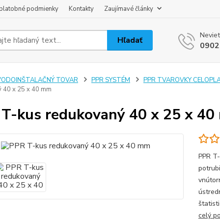
platobné podmienky
Kontakty
Zaujímavé články
Neviet
Hľadať
0902
VODOINŠTALAČNÝ TOVAR
PPR SYSTÉM
PPR TVAROVKY CELOPL
 40 x 25 x 40 mm
T-kus redukovaný 40 x 25 x 4
PPR T-
potrub
vnútorn
ústred
štatis
celý p