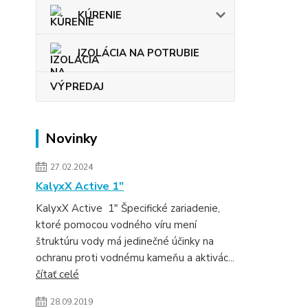
KÚRENIE
IZOLÁCIA NA POTRUBIE
VÝPREDAJ
Novinky
27.02.2024
KalyxX Active 1″
KalyxX Active 1″ Špecifické zariadenie,
ktoré pomocou vodného víru mení
štruktúru vody má jedinečné účinky na
ochranu proti vodnému kameňu a aktivác...
čítať celé
28.09.2019