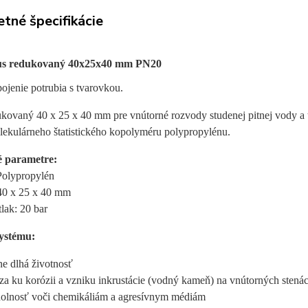
tné špecifikácie
s redukovaný 40x25x40 mm PN20
pojenie potrubia s tvarovkou.
kovaný 40 x 25 x 40 mm pre vnútorné rozvody studenej pitnej vody a t
ekulárneho štatistického kopolyméru polypropylénu.
é parametre:
Polypropylén
 40 x 25 x 40 mm
lak: 20 bar
ystému:
e dlhá životnosť
a ku korózii a vzniku inkrustácie (vodný kameň) na vnútorných stená
olnosť voči chemikáliám a agresívnym médiám