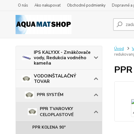
O nás
Ako nakupovať
Obchodné podmienky
Dopravné a 
Úvod
IPS KALYXX - Zmäkčovače
redukovaný
vody, Redukcia vodného
kameňa
PPR 
VODOINŠTALAČNÝ
TOVAR
PPR SYSTÉM
PPR TVAROVKY
CELOPLASTOVÉ
PPR KOLENA 90°