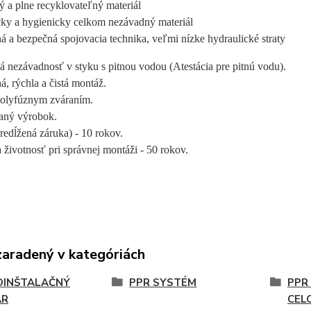
 a plne recyklovateľný materiál
cky a hygienicky celkom nezávadný materiál
 a bezpečná spojovacia technika, veľmi nízke hydraulické straty
 nezávadnosť v styku s pitnou vodou (Atestácia pre pitnú vodu).
, rýchla a čistá montáž.
polyfúznym zváraním.
vaný výrobok.
redĺžená záruka) - 10 rokov.
životnosť pri správnej montáži - 50 rokov.
zaradený v kategóriách
INŠTALAČNÝ
PPR SYSTÉM
PPR
AR
CEL