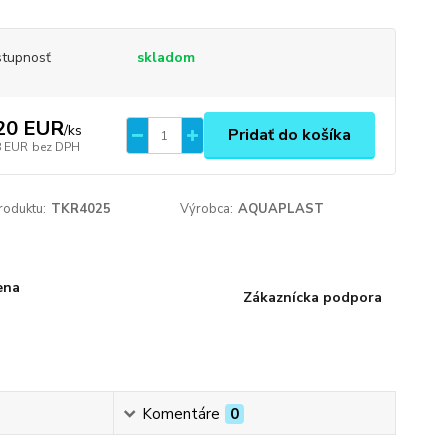
tupnosť
skladom
20 EUR
/
ks
Pridať do košíka
8 EUR
bez DPH
roduktu:
TKR4025
Výrobca:
AQUAPLAST
ena
Zákaznícka podpora
Komentáre
0