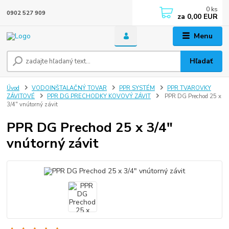
0
ks
0902 527 909
za
0,00 EUR
Menu
Hľadať
Úvod
VODOINŠTALAČNÝ TOVAR
PPR SYSTÉM
PPR TVAROVKY
ZÁVITOVÉ
PPR DG PRECHODKY KOVOVÝ ZÁVIT
PPR DG Prechod 25 x
3/4" vnútorný závit
PPR DG Prechod 25 x 3/4"
vnútorný závit