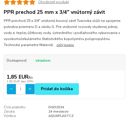
Ohodnotiť produkt
PPR prechod 25 mm x 3/4" vnútorný závit
PPR prechod 25 x 3/4" vnútorný kovový závit Tvarovka slúži na spojenie
potrubia priemeru D a závitu G. Pre vnútorné rozvody studenej pitnej
vody a teplej úžitkovej vody, ústredného i podlahového vykurovania z
vysokomolekulárneho štatistického kopolyméru polypropylénu.
Technické parametre:Materiál...
celý popis
Dostupnosť
skladom
1,85 EUR
/
ks
1,50 EUR
bez DPH
Pridať do košíka
Číslo produktu:
DGD2534
Záruka:
24 mesiacov
Výrobca:
AQUAPLASTCZ