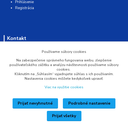
Prihlásenie
Registrácia
Kontakt
AQUAMATSHOP
Používame súbory cookies
Na zabezpečenie správneho fungovania webu, zlepšenie
0902 527 909
používateľského zážitku a analýzu návštevnosti používame súbory
cookies.
Kliknutím na „Súhlasím“ vyjadrujete súhlas s ich používaním.
info@pprsystem.sk
Nastavenia cookies môžete kedykoľvek upraviť.
Viac na využitie cookies
Prijať nevyhnutné
Podrobné nastavenie
Upravit sběr cookies.
Prijať všetky
Vytvorené na
Eshop-rychlo.sk