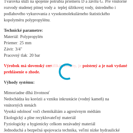
Tvarovka slúži na spojenie potrubia priemeru D a závitu G. Pre vnútorné
rozvody studenej pitnej vody a teplej úžitkovej vody, ústredného i
podlahového vykurovania z vysokomolekulárneho štatistického
kopolyméru polypropylénu.
Technické parametre:
Materiál: Polypropylén
Priemer: 25 mm
Závit: 3/4"
Pracovný tlak: 20 bar
Výrobok má slovenský certifikát kvality, je poistený a je naň vydané
prehlásenie o zhode.
Výhody systému:
Mimoriadne dlhá životnosť
Nedochádza ku korózii a vzniku inkrustácie (vodný kameň) na
vnútorných stenách
Vysoká odolnosť voči chemikáliám a agresívnym médiám
Ekologický a plne recyklovateľný materiál
Fyziologicky a hygienicky celkom nezávadný materiál
Jednoduchá a bezpečná spojovacia technika, veľmi nízke hydraulické