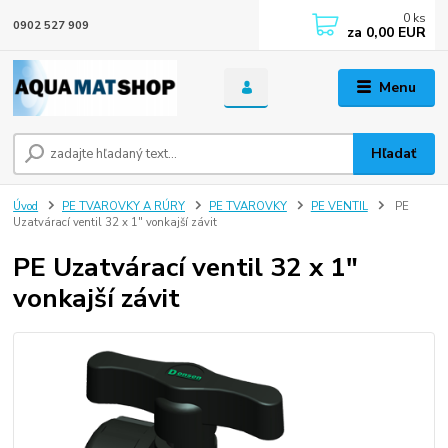
0
ks
0902 527 909
za
0,00 EUR
Menu
Hľadať
Úvod
PE TVAROVKY A RÚRY
PE TVAROVKY
PE VENTIL
PE
Uzatvárací ventil 32 x 1" vonkajší závit
PE Uzatvárací ventil 32 x 1"
vonkajší závit