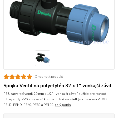
Ohodnotiť produkt
Spojka Ventil na polyetylén 32 x 1" vonkajší závit
PE Uzatvárací ventil 20 mm x 1/2" - vonkajší závit Použitie pre rozvod
pitnej vody. PPS spojky sú kompatibilné so všetkými trubkami PEMD,
PELD, PEHD, PE40, PE80 a PE100.
celý popis