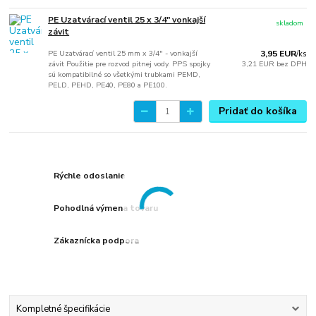
PE Uzatvárací ventil 25 x 3/4" vonkajší
skladom
závit
PE Uzatvárací ventil 25 mm x 3/4" - vonkajší
3,95 EUR
/
ks
závit Použitie pre rozvod pitnej vody. PPS spojky
3,21 EUR
bez DPH
sú kompatibilné so všetkými trubkami PEMD,
PELD, PEHD, PE40, PE80 a PE100.
Pridať do košíka
Rýchle odoslanie
Pohodlná výmena tovaru
Zákaznícka podpora
Kompletné špecifikácie