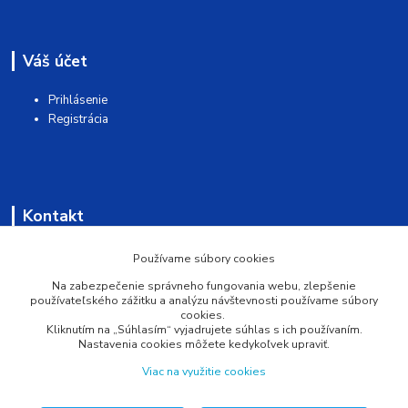
Váš účet
Prihlásenie
Registrácia
Kontakt
AQUAMATSHOP
Používame súbory cookies
Na zabezpečenie správneho fungovania webu, zlepšenie
0902 527 909
používateľského zážitku a analýzu návštevnosti používame súbory
cookies.
Kliknutím na „Súhlasím“ vyjadrujete súhlas s ich používaním.
info@pprsystem.sk
Nastavenia cookies môžete kedykoľvek upraviť.
Viac na využitie cookies