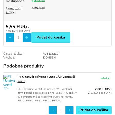
Dostupnosť
skladom
Cena pred
6,75 EUR
zľavou
5,55 EUR
/
ks
4,51 EUR
bez DPH
Pridať do košíka
Číslo produktu:
4731/3210
Výrobca:
DONSEN
Podobné produkty
PE Uzatvárací ventil 20 x 1/2" vonkajší
skladom
závit
PE Uzatvárací ventil 20 mm x 1/2" - vonkajší
2,60 EUR
/
ks
závit Použitie pre rozvod pitnej vody. PPS spojky
2,11 EUR
bez DPH
sú kompatibilné so všetkými trubkami PEMD,
PELD, PEHD, PE40, PE80 a PE100.
Pridať do košíka