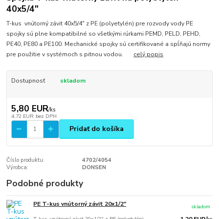
40x5/4"
T-kus vnútorný závit 40x5/4" z PE (polyetylén) pre rozvody vody PE
spojky sú plne kompatibilné so všetkými rúrkami PEMD, PELD, PEHD,
PE40, PE80 a PE100. Mechanické spojky sú certifikované a spĺňajú normy
pre použitie v systémoch s pitnou vodou.
celý popis
Dostupnosť
skladom
5,80 EUR
/
ks
4,72 EUR
bez DPH
Pridať do košíka
Číslo produktu:
4702/4054
Výrobca:
DONSEN
Podobné produkty
PE T-kus vnútorný závit 20x1/2"
skladom
T-kus vnútorný závit 20x1/2" z PE (polyetylén)