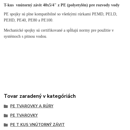
T-kus vnútorný závit 40x5/4" z PE (polyetylén) pre rozvody vody
PE spojky sú plne kompatibilné so všetkými rúrkami PEMD, PELD,
PEHD, PE40, PE80 a PE100.
Mechanické spojky sú certifikované a spĺňajú normy pre použitie v
systémoch s pitnou vodou.
Tovar zaradený v kategóriách
PE TVAROVKY A RÚRY
PE TVAROVKY
PE T KUS VNÚTORNÝ ZÁVIT