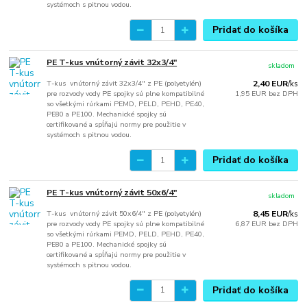
systémoch s pitnou vodou.
Pridať do košíka
PE T-kus vnútorný závit 32x3/4"
skladom
T-kus vnútorný závit 32x3/4" z PE (polyetylén)
2,40 EUR
/
ks
pre rozvody vody PE spojky sú plne kompatibilné
1,95 EUR
bez DPH
so všetkými rúrkami PEMD, PELD, PEHD, PE40,
PE80 a PE100. Mechanické spojky sú
certifikované a spĺňajú normy pre použitie v
systémoch s pitnou vodou.
Pridať do košíka
PE T-kus vnútorný závit 50x6/4"
skladom
T-kus vnútorný závit 50x6/4" z PE (polyetylén)
8,45 EUR
/
ks
pre rozvody vody PE spojky sú plne kompatibilné
6,87 EUR
bez DPH
so všetkými rúrkami PEMD, PELD, PEHD, PE40,
PE80 a PE100. Mechanické spojky sú
certifikované a spĺňajú normy pre použitie v
systémoch s pitnou vodou.
Pridať do košíka