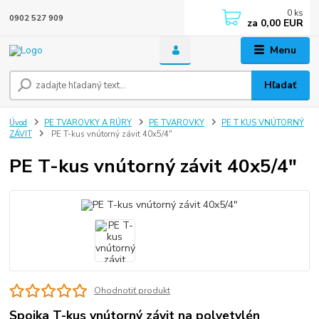
0
ks
0902 527 909
za
0,00 EUR
Menu
Hľadať
Úvod
PE TVAROVKY A RÚRY
PE TVAROVKY
PE T KUS VNÚTORNÝ
ZÁVIT
PE T-kus vnútorný závit 40x5/4"
PE T-kus vnútorný závit 40x5/4"
Ohodnotiť produkt
Spojka T-kus vnútorný závit na polyetylén