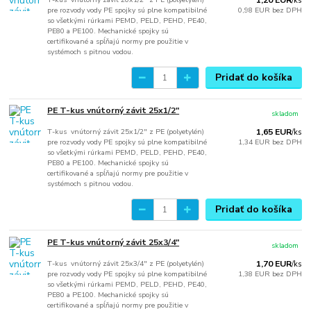
1,20 EUR
/
ks
pre rozvody vody PE spojky sú plne kompatibilné
0,98 EUR
bez DPH
so všetkými rúrkami PEMD, PELD, PEHD, PE40,
PE80 a PE100. Mechanické spojky sú
certifikované a spĺňajú normy pre použitie v
systémoch s pitnou vodou.
Pridať do košíka
PE T-kus vnútorný závit 25x1/2"
skladom
T-kus vnútorný závit 25x1/2" z PE (polyetylén)
1,65 EUR
/
ks
pre rozvody vody PE spojky sú plne kompatibilné
1,34 EUR
bez DPH
so všetkými rúrkami PEMD, PELD, PEHD, PE40,
PE80 a PE100. Mechanické spojky sú
certifikované a spĺňajú normy pre použitie v
systémoch s pitnou vodou.
Pridať do košíka
PE T-kus vnútorný závit 25x3/4"
skladom
T-kus vnútorný závit 25x3/4" z PE (polyetylén)
1,70 EUR
/
ks
pre rozvody vody PE spojky sú plne kompatibilné
1,38 EUR
bez DPH
so všetkými rúrkami PEMD, PELD, PEHD, PE40,
PE80 a PE100. Mechanické spojky sú
certifikované a spĺňajú normy pre použitie v