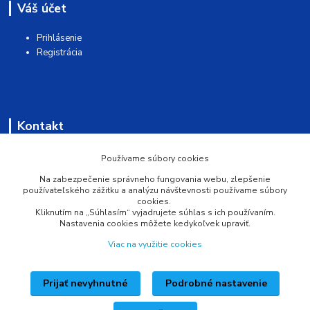
Váš účet
Prihlásenie
Registrácia
Kontakt
AQUAMATSHOP
Používame súbory cookies
Na zabezpečenie správneho fungovania webu, zlepšenie
0902 527 909
používateľského zážitku a analýzu návštevnosti používame súbory
cookies.
Kliknutím na „Súhlasím“ vyjadrujete súhlas s ich používaním.
info@pprsystem.sk
Nastavenia cookies môžete kedykoľvek upraviť.
Viac na využitie cookies
Prijať nevyhnutné
Podrobné nastavenie
Upravit sběr cookies.