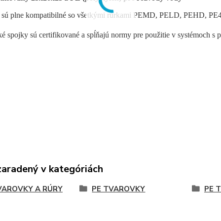
 sú plne kompatibilné so všetkými rúrkami PEMD, PELD, PEHD, PE
 spojky sú certifikované a spĺňajú normy pre použitie v systémoch s 
zaradený v kategóriách
VAROVKY A RÚRY
PE TVAROVKY
PE 