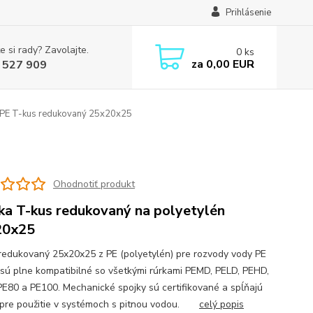
Prihlásenie
e si rady? Zavolajte.
0
ks
za
0,00 EUR
 527 909
PE T-kus redukovaný 25x20x25
Ohodnotiť produkt
ka T-kus redukovaný na polyetylén
20x25
redukovaný 25x20x25 z PE (polyetylén) pre rozvody vody PE
 sú plne kompatibilné so všetkými rúrkami PEMD, PELD, PEHD,
PE80 a PE100. Mechanické spojky sú certifikované a spĺňajú
pre použitie v systémoch s pitnou vodou.
celý popis