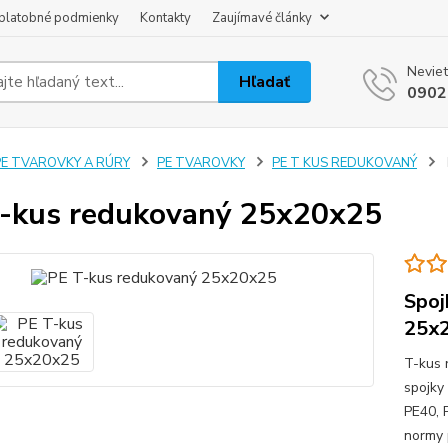
platobné podmienky
Kontakty
Zaujímavé články
Neviet
Hľadať
0902
PE TVAROVKY A RÚRY
PE TVAROVKY
PE T KUS REDUKOVANÝ
-kus redukovaný 25x20x25
Spoj
25x
T-kus 
spojky
PE40, 
normy 