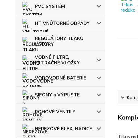
PVC SYSTÉM
HT VNÚTORNÉ ODPADY
REGULÁTORY TLAKU
VODY
VODNÉ FILTRE,
FILTRAČNÉ VLOŽKY
VODOVODNÉ BATERIE
SIFÓNY a VÝPUSTE
Kompl
ROHOVÉ VENTILY
Komple
NEREZOVÉ FLEXI HADICE
T-kus red