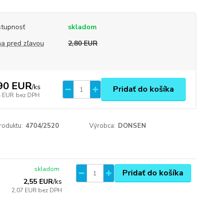
tupnosť
skladom
a pred zľavou
2,80 EUR
90 EUR
/
ks
Pridať do košíka
4 EUR
bez DPH
roduktu:
4704/2520
Výrobca:
DONSEN
skladom
Pridať do košíka
2,55 EUR
/
ks
2,07 EUR
bez DPH