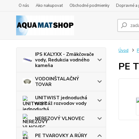
O nás
Ako nakupovať
Obchodné podmienky
Dopravné a 
Úvod
IPS KALYXX - Zmäkčovače
vody, Redukcia vodného
PE T
kameňa
VODOINŠTALAČNÝ
TOVAR
UNITWIST jednoduchá
montáž rozvodov vody
NEREZOVÝ VLNOVEC
PE TVAROVKY A RÚRY