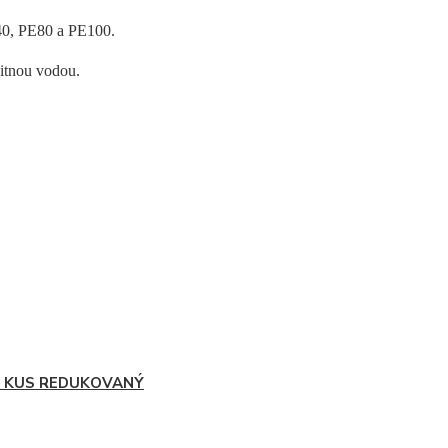
40, PE80 a PE100.
pitnou vodou.
T KUS REDUKOVANÝ