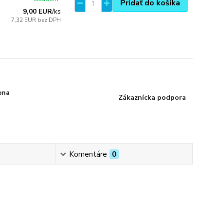
Pridať do košíka
9,00 EUR
/
ks
7,32 EUR
bez DPH
ena
Zákaznícka podpora
Komentáre
0