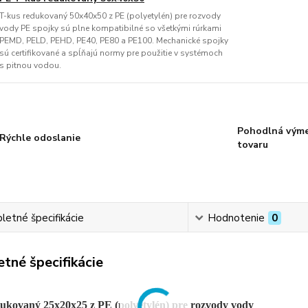
T-kus redukovaný 50x40x50 z PE (polyetylén) pre rozvody
vody PE spojky sú plne kompatibilné so všetkými rúrkami
PEMD, PELD, PEHD, PE40, PE80 a PE100. Mechanické spojky
sú certifikované a spĺňajú normy pre použitie v systémoch
s pitnou vodou.
Pohodlná vým
Rýchle odoslanie
tovaru
etné špecifikácie
Hodnotenie
0
tné špecifikácie
ukovaný 25x20x25 z PE (polyetylén) pre rozvody vody