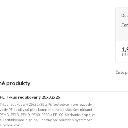
Dos
Cen
1,
1,5
Číslo p
é produkty
PE T-kus redukovaný 25x32x25
T-kus redukovaný 25x32x25 z PE (polyetylén) pre rozvody
vody PE spojky sú plne kompatibilné so všetkými rúrkami
PEMD, PELD, PEHD, PE40, PE80 a PE100. Mechanické spojky
sú certifikované a spĺňajú normy pre použitie v systémoch
s pitnou vodou.