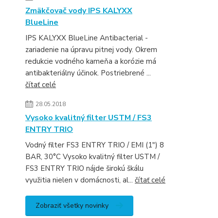
Zmäkčovač vody IPS KALYXX
BlueLine
IPS KALYXX BlueLine Antibacterial -
zariadenie na úpravu pitnej vody. Okrem
redukcie vodného kameňa a korózie má
antibakteriálny účinok. Postriebrené ...
čítať celé
28.05.2018
Vysoko kvalitný filter USTM / FS3
ENTRY TRIO
Vodný filter FS3 ENTRY TRIO / EMI (1") 8
BAR, 30°C Vysoko kvalitný filter USTM /
FS3 ENTRY TRIO nájde širokú škálu
využitia nielen v domácnosti, al...
čítať celé
Zobraziť všetky novinky