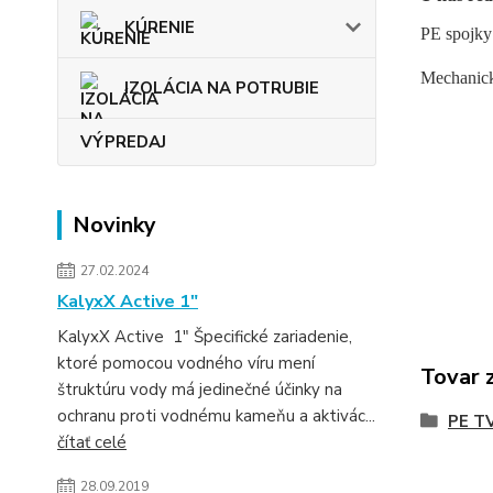
KÚRENIE
PE spojky
Mechanické
IZOLÁCIA NA POTRUBIE
VÝPREDAJ
Novinky
27.02.2024
KalyxX Active 1″
KalyxX Active 1″ Špecifické zariadenie,
ktoré pomocou vodného víru mení
Tovar 
štruktúru vody má jedinečné účinky na
ochranu proti vodnému kameňu a aktivác...
PE T
čítať celé
28.09.2019