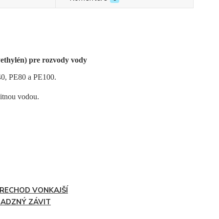
ethylén) pre rozvody vody
40, PE80 a PE100.
pitnou vodou.
PRECHOD VONKAJŠÍ
ADZNÝ ZÁVIT