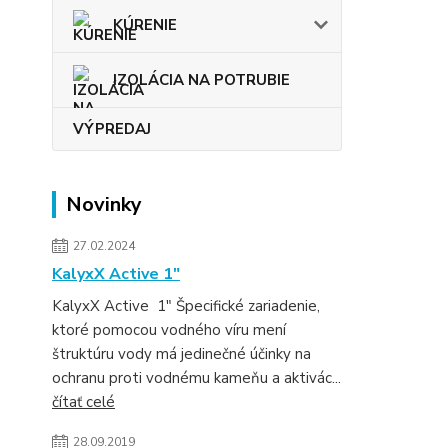
KÚRENIE
IZOLÁCIA NA POTRUBIE
VÝPREDAJ
Novinky
27.02.2024
KalyxX Active 1″
KalyxX Active 1″ Špecifické zariadenie,
ktoré pomocou vodného víru mení
štruktúru vody má jedinečné účinky na
ochranu proti vodnému kameňu a aktivác...
čítať celé
28.09.2019