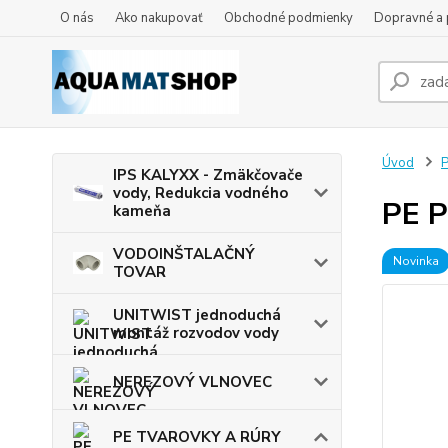
O nás
Ako nakupovať
Obchodné podmienky
Dopravné a 
Úvod
IPS KALYXX - Zmäkčovače
vody, Redukcia vodného
PE P
kameňa
VODOINŠTALAČNÝ
Novinka
TOVAR
UNITWIST jednoduchá
montáž rozvodov vody
NEREZOVÝ VLNOVEC
PE TVAROVKY A RÚRY