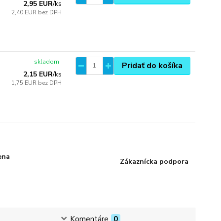
2,95 EUR
/
ks
2,40 EUR
bez DPH
skladom
Pridať do košíka
2,15 EUR
/
ks
1,75 EUR
bez DPH
ena
Zákaznícka podpora
Komentáre
0