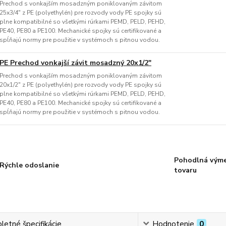
Prechod s vonkajším mosadzným poniklovaným závitom
25x3/4" z PE (polyethylén) pre rozvody vody PE spojky sú
plne kompatibilné so všetkými rúrkami PEMD, PELD, PEHD,
PE40, PE80 a PE100. Mechanické spojky sú certifikované a
spĺňajú normy pre použitie v systémoch s pitnou vodou.
PE Prechod vonkajší závit mosadzný 20x1/2"
Prechod s vonkajším mosadzným poniklovaným závitom
20x1/2" z PE (polyethylén) pre rozvody vody PE spojky sú
plne kompatibilné so všetkými rúrkami PEMD, PELD, PEHD,
PE40, PE80 a PE100. Mechanické spojky sú certifikované a
spĺňajú normy pre použitie v systémoch s pitnou vodou.
Pohodlná vým
Rýchle odoslanie
tovaru
etné špecifikácie
Hodnotenie
0