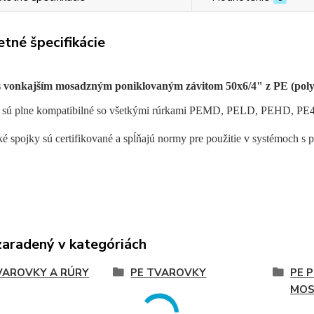
tné špecifikácie
s vonkajším mosadzným poniklovaným závitom 50x6/4" z PE (poly
 sú plne kompatibilné so všetkými rúrkami PEMD, PELD, PEHD, PE
 spojky sú certifikované a spĺňajú normy pre použitie v systémoch s 
zaradený v kategóriách
VAROVKY A RÚRY
PE TVAROVKY
PE 
MOS