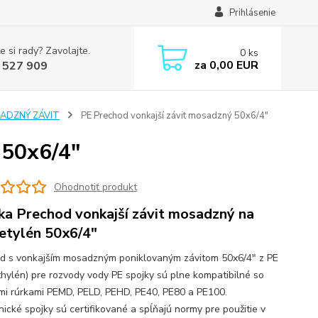
Prihlásenie
e si rady? Zavolajte.
0
ks
za
0,00 EUR
 527 909
ADZNÝ ZÁVIT
PE Prechod vonkajší závit mosadzný 50x6/4"
 50x6/4"
Ohodnotiť produkt
ka Prechod vonkajší závit mosadzný na
etylén 50x6/4"
d s vonkajším mosadzným poniklovaným závitom 50x6/4" z PE
thylén) pre rozvody vody PE spojky sú plne kompatibilné so
mi rúrkami PEMD, PELD, PEHD, PE40, PE80 a PE100.
ické spojky sú certifikované a spĺňajú normy pre použitie v