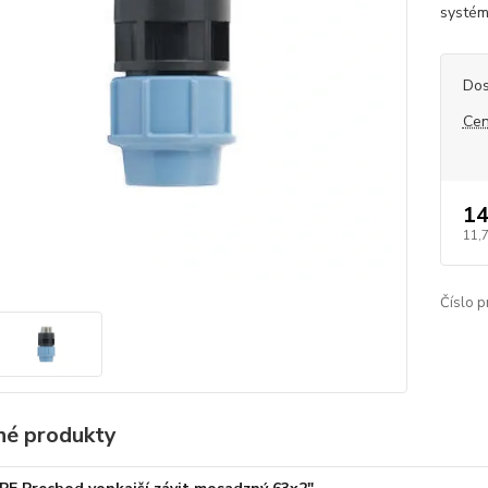
systém
Dos
Cen
14
11,
Číslo p
é produkty