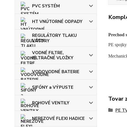
PVC SYSTÉM
Komple
HT VNÚTORNÉ ODPADY
Prechod 
REGULÁTORY TLAKU
VODY
PE spojky
VODNÉ FILTRE,
Mechanické
FILTRAČNÉ VLOŽKY
VODOVODNÉ BATERIE
SIFÓNY a VÝPUSTE
Tovar 
ROHOVÉ VENTILY
PE T
NEREZOVÉ FLEXI HADICE