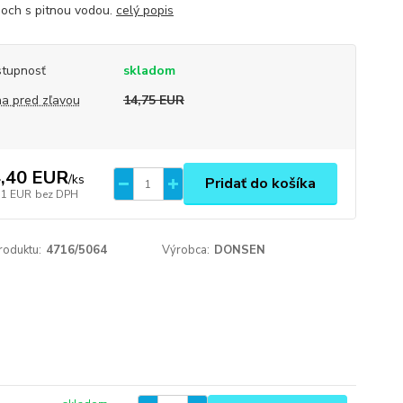
och s pitnou vodou.
celý popis
tupnosť
skladom
a pred zľavou
14,75 EUR
,40 EUR
/
ks
Pridať do košíka
71 EUR
bez DPH
roduktu:
4716/5064
Výrobca:
DONSEN