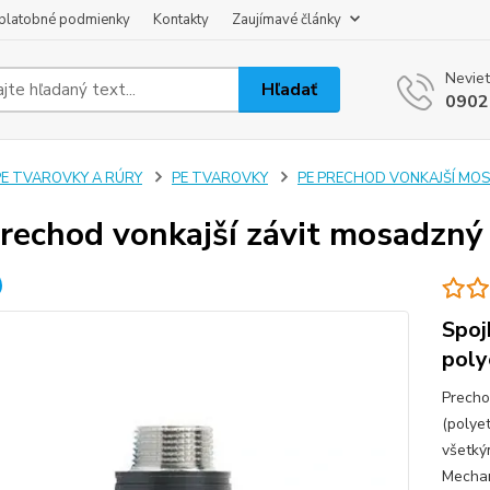
platobné podmienky
Kontakty
Zaujímavé články
Neviet
Hľadať
0902
PE TVAROVKY A RÚRY
PE TVAROVKY
PE PRECHOD VONKAJŠÍ MOS
rechod vonkajší závit mosadzný
Spoj
poly
Precho
(polye
všetký
Mechan