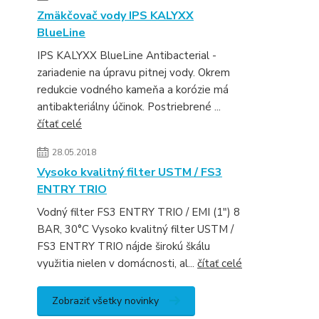
Zmäkčovač vody IPS KALYXX
BlueLine
IPS KALYXX BlueLine Antibacterial -
zariadenie na úpravu pitnej vody. Okrem
redukcie vodného kameňa a korózie má
antibakteriálny účinok. Postriebrené ...
čítať celé
28.05.2018
Vysoko kvalitný filter USTM / FS3
ENTRY TRIO
Vodný filter FS3 ENTRY TRIO / EMI (1") 8
BAR, 30°C Vysoko kvalitný filter USTM /
FS3 ENTRY TRIO nájde širokú škálu
využitia nielen v domácnosti, al...
čítať celé
Zobraziť všetky novinky