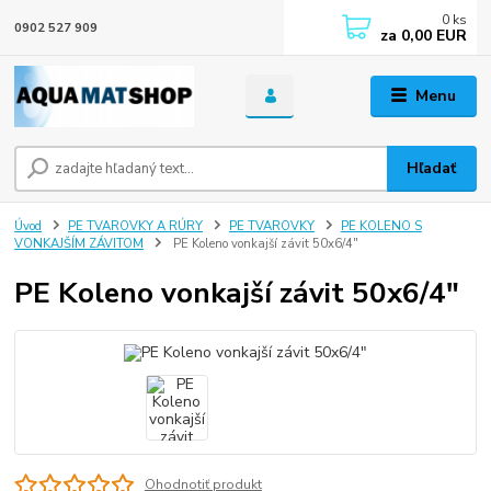
0
ks
0902 527 909
za
0,00 EUR
Menu
Hľadať
Úvod
PE TVAROVKY A RÚRY
PE TVAROVKY
PE KOLENO S
VONKAJŠÍM ZÁVITOM
PE Koleno vonkajší závit 50x6/4"
PE Koleno vonkajší závit 50x6/4"
Ohodnotiť produkt