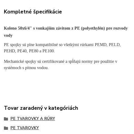
Kompletné špecifikácie
Koleno 50x6/4" s v
onkajším
závitom
z PE (polyethylén) pre rozvody
vody
PE spojky sú plne kompatibilné so všetkými rúrkami PEMD, PELD,
PEHD, PE40, PE80 a PE100.
Mechanické spojky sú certifikované a spĺňajú normy pre použitie v
systémoch s pitnou vodou.
Tovar zaradený v kategóriách
PE TVAROVKY A RÚRY
PE TVAROVKY