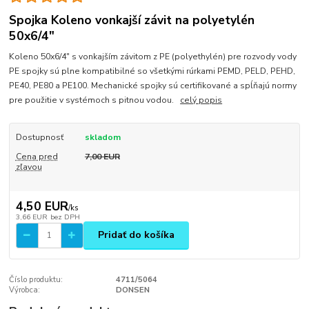
Spojka Koleno vonkajší závit na polyetylén
50x6/4"
Koleno 50x6/4" s vonkajším závitom z PE (polyethylén) pre rozvody vody
PE spojky sú plne kompatibilné so všetkými rúrkami PEMD, PELD, PEHD,
PE40, PE80 a PE100. Mechanické spojky sú certifikované a spĺňajú normy
pre použitie v systémoch s pitnou vodou.
celý popis
Dostupnosť
skladom
Cena pred
7,00 EUR
zľavou
4,50 EUR
/
ks
3,66 EUR
bez DPH
Pridať do košíka
Číslo produktu:
4711/5064
Výrobca:
DONSEN