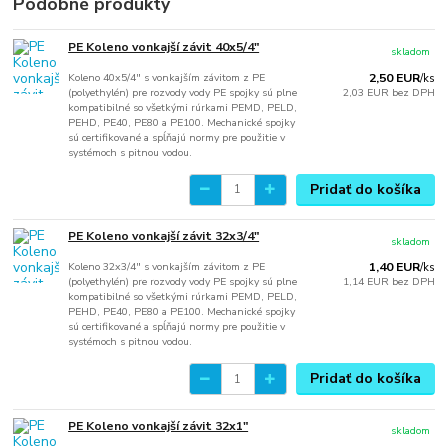
Podobné produkty
PE Koleno vonkajší závit 40x5/4"
skladom
Koleno 40x5/4" s vonkajším závitom z PE
2,50 EUR
/
ks
(polyethylén) pre rozvody vody PE spojky sú plne
2,03 EUR
bez DPH
kompatibilné so všetkými rúrkami PEMD, PELD,
PEHD, PE40, PE80 a PE100. Mechanické spojky
sú certifikované a spĺňajú normy pre použitie v
systémoch s pitnou vodou.
Pridať do košíka
PE Koleno vonkajší závit 32x3/4"
skladom
Koleno 32x3/4" s vonkajším závitom z PE
1,40 EUR
/
ks
(polyethylén) pre rozvody vody PE spojky sú plne
1,14 EUR
bez DPH
kompatibilné so všetkými rúrkami PEMD, PELD,
PEHD, PE40, PE80 a PE100. Mechanické spojky
sú certifikované a spĺňajú normy pre použitie v
systémoch s pitnou vodou.
Pridať do košíka
PE Koleno vonkajší závit 32x1"
skladom