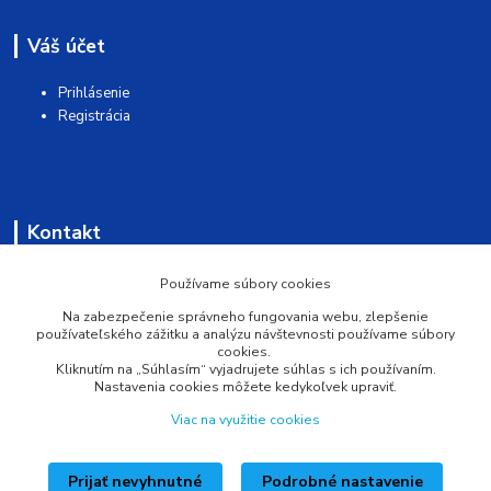
Váš účet
Prihlásenie
Registrácia
Kontakt
AQUAMATSHOP
Používame súbory cookies
Na zabezpečenie správneho fungovania webu, zlepšenie
0902 527 909
používateľského zážitku a analýzu návštevnosti používame súbory
cookies.
Kliknutím na „Súhlasím“ vyjadrujete súhlas s ich používaním.
info@pprsystem.sk
Nastavenia cookies môžete kedykoľvek upraviť.
Viac na využitie cookies
Prijať nevyhnutné
Podrobné nastavenie