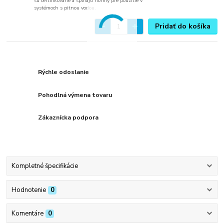
sú certifikované a spĺňajú normy pre použitie v
systémoch s pitnou vodou.
Pridať do košíka
Rýchle odoslanie
Pohodlná výmena tovaru
Zákaznícka podpora
Kompletné špecifikácie
Hodnotenie
0
Komentáre
0