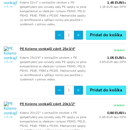
Koleno 32x1" s vonkajším závitom z PE
1,45 EUR
/
ks
(polyethylén) pre rozvody vody PE spojky sú plne
1,18 EUR
bez DPH
kompatibilné so všetkými rúrkami PEMD, PELD,
PEHD, PE40, PE80 a PE100. Mechanické spojky
sú certifikované a spĺňajú normy pre použitie v
systémoch s pitnou vodou.
Pridať do košíka
PE Koleno vonkajší závit 25x3/4"
skladom
Koleno 25x3/4" s vonkajším závitom z PE
1,05 EUR
/
ks
(polyethylén) pre rozvody vody PE spojky sú plne
0,85 EUR
bez DPH
kompatibilné so všetkými rúrkami PEMD, PELD,
PEHD, PE40, PE80 a PE100. Mechanické spojky
sú certifikované a spĺňajú normy pre použitie v
systémoch s pitnou vodou.
Pridať do košíka
PE Koleno vonkajší závit 20x1/2"
skladom
Koleno 20x1/2" s vonkajším závitom z PE
0,80 EUR
/
ks
(polyethylén) pre rozvody vody PE spojky sú plne
0,65 EUR
bez DPH
kompatibilné so všetkými rúrkami PEMD, PELD,
PEHD, PE40, PE80 a PE100. Mechanické spojky