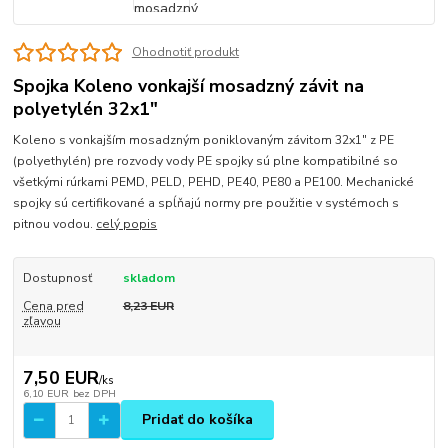
Ohodnotiť produkt
Spojka Koleno vonkajší mosadzný závit na
polyetylén 32x1"
Koleno s vonkajším mosadzným poniklovaným závitom 32x1" z PE
(polyethylén) pre rozvody vody PE spojky sú plne kompatibilné so
všetkými rúrkami PEMD, PELD, PEHD, PE40, PE80 a PE100. Mechanické
spojky sú certifikované a spĺňajú normy pre použitie v systémoch s
pitnou vodou.
celý popis
Dostupnosť
skladom
Cena pred
8,23 EUR
zľavou
7,50 EUR
/
ks
6,10 EUR
bez DPH
Pridať do košíka