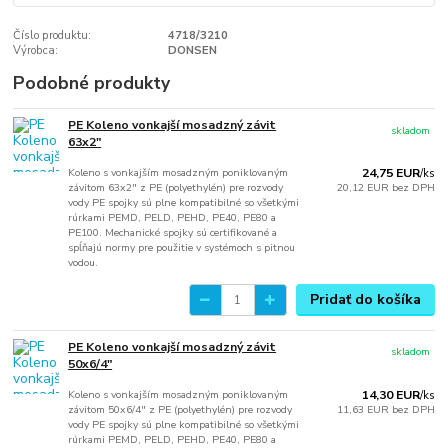
Číslo produktu:
4718/3210
Výrobca:
DONSEN
Podobné produkty
PE Koleno vonkajší mosadzný závit
skladom
63x2"
Koleno s vonkajším mosadzným poniklovaným
24,75 EUR
/
ks
závitom 63x2" z PE (polyethylén) pre rozvody
20,12 EUR
bez DPH
vody PE spojky sú plne kompatibilné so všetkými
rúrkami PEMD, PELD, PEHD, PE40, PE80 a
PE100. Mechanické spojky sú certifikované a
spĺňajú normy pre použitie v systémoch s pitnou
vodou.
Pridať do košíka
PE Koleno vonkajší mosadzný závit
skladom
50x6/4"
Koleno s vonkajším mosadzným poniklovaným
14,30 EUR
/
ks
závitom 50x6/4" z PE (polyethylén) pre rozvody
11,63 EUR
bez DPH
vody PE spojky sú plne kompatibilné so všetkými
rúrkami PEMD, PELD, PEHD, PE40, PE80 a