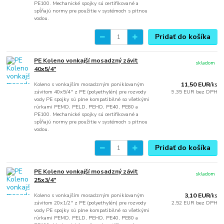
PE100. Mechanické spojky sú certifikované a
spĺňajú normy pre použitie v systémoch s pitnou
vodou.
Pridať do košíka
PE Koleno vonkajší mosadzný závit
skladom
40x5/4"
Koleno s vonkajším mosadzným poniklovaným
11,50 EUR
/
ks
závitom 40x5/4" z PE (polyethylén) pre rozvody
9,35 EUR
bez DPH
vody PE spojky sú plne kompatibilné so všetkými
rúrkami PEMD, PELD, PEHD, PE40, PE80 a
PE100. Mechanické spojky sú certifikované a
spĺňajú normy pre použitie v systémoch s pitnou
vodou.
Pridať do košíka
PE Koleno vonkajší mosadzný závit
skladom
25x3/4"
Koleno s vonkajším mosadzným poniklovaným
3,10 EUR
/
ks
závitom 20x1/2" z PE (polyethylén) pre rozvody
2,52 EUR
bez DPH
vody PE spojky sú plne kompatibilné so všetkými
rúrkami PEMD, PELD, PEHD, PE40, PE80 a