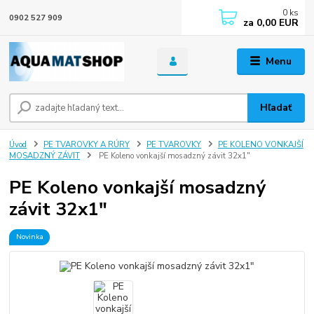
0
ks
0902 527 909
za
0,00 EUR
Menu
Hľadať
Úvod
PE TVAROVKY A RÚRY
PE TVAROVKY
PE KOLENO VONKAJŠÍ
MOSADZNÝ ZÁVIT
PE Koleno vonkajší mosadzný závit 32x1"
PE Koleno vonkajší mosadzný
závit 32x1"
Novinka