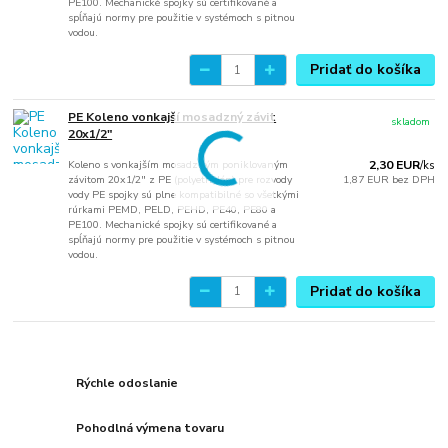
PE100. Mechanické spojky sú certifikované a
spĺňajú normy pre použitie v systémoch s pitnou
vodou.
Pridať do košíka
PE Koleno vonkajší mosadzný závit
skladom
20x1/2"
Koleno s vonkajším mosadzným poniklovaným
2,30 EUR
/
ks
závitom 20x1/2" z PE (polyethylén) pre rozvody
1,87 EUR
bez DPH
vody PE spojky sú plne kompatibilné so všetkými
rúrkami PEMD, PELD, PEHD, PE40, PE80 a
PE100. Mechanické spojky sú certifikované a
spĺňajú normy pre použitie v systémoch s pitnou
vodou.
Pridať do košíka
Rýchle odoslanie
Pohodlná výmena tovaru