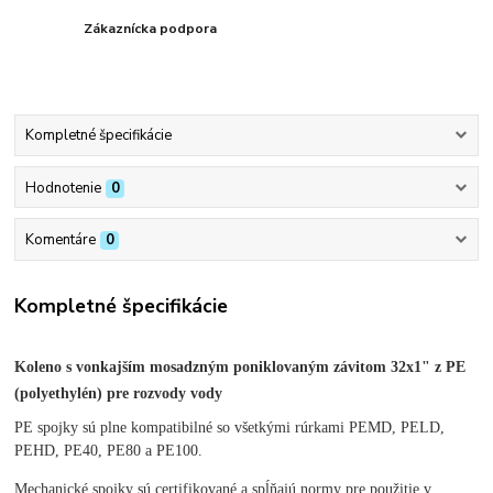
Zákaznícka podpora
Kompletné špecifikácie
Hodnotenie
0
Komentáre
0
Kompletné špecifikácie
Koleno s vonkajším mosadzným poniklovaným závitom 32x1" z PE
(polyethylén) pre rozvody vody
PE spojky sú plne kompatibilné so všetkými rúrkami PEMD, PELD,
PEHD, PE40, PE80 a PE100.
Mechanické spojky sú certifikované a spĺňajú normy pre použitie v