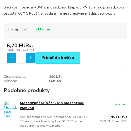
Sací kôš mosadzný 3/4" s mosadznou klapkou PN 16, max. prevádzková
teplota: 60 ° C Použitie: voda a iné neagresívne médiá.
celý popis
Dostupnosť
skladom
6,20 EUR
/
ks
5,04 EUR
bez DPH
Pridať do košíka
Číslo produktu:
2004/34
Výrobca:
EMSAN
Podobné produkty
Mosadzný sací kôš 5/4" s mosadznou
skladom
klapkou
Sací kôš mosadzný 5/4" s mosadznou klapkou PN
11,95 EUR
/
ks
16, max. prevádzková teplota: 60 ° C Použitie:
9,72 EUR
bez DPH
voda a iné neagresívne médiá.