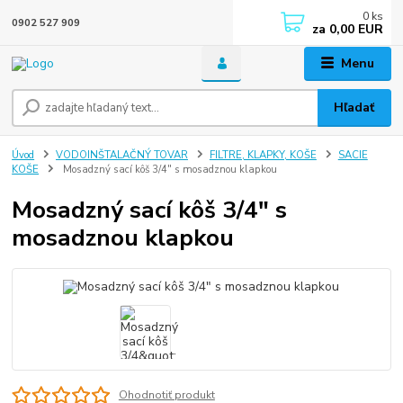
0
ks
0902 527 909
za
0,00 EUR
Menu
Hľadať
Úvod
VODOINŠTALAČNÝ TOVAR
FILTRE, KLAPKY, KOŠE
SACIE
KOŠE
Mosadzný sací kôš 3/4" s mosadznou klapkou
Mosadzný sací kôš 3/4" s
mosadznou klapkou
Ohodnotiť produkt