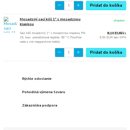
Pridať do košíka
Mosadzný sací kôš 1" s mosadznou
skladom
klapkou
Sací kôš mosadzný 1" s mosadznou klapkou PN
8,10 EUR
/
ks
16, max. prevádzková teplota: 60 ° C Použitie:
6,59 EUR
bez DPH
voda a iné neagresívne médiá.
Pridať do košíka
Rýchle odoslanie
Pohodlná výmena tovaru
Zákaznícka podpora