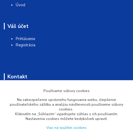
Úvod
Váš účet
Prihlásenie
Registrácia
Kontakt
AQUAMATSHOP
Používame súbory cookies
Na zabezpečenie správneho fungovania webu, zlepšenie
0902 527 909
používateľského zážitku a analýzu návštevnosti používame súbory
cookies.
Kliknutím na „Súhlasím“ vyjadrujete súhlas s ich používaním.
info@pprsystem.sk
Nastavenia cookies môžete kedykoľvek upraviť.
Viac na využitie cookies