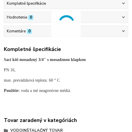
Kompletné špecifikácie
Hodnotenie
0
Komentáre
0
Kompletné špecifikácie
Sací kôš mosadzný 3/4" s mosadznou klapkou
PN 16,
max. p
revádzková teplota: 60 ° C
Použitie:
voda a iné neagresívne médiá.
Tovar zaradený v kategóriách
VODOINŠTALAČNÝ TOVAR