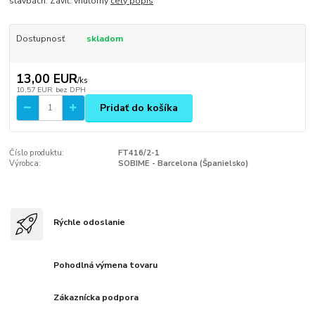
stavbách. Závit: vnútorný
celý popis
Dostupnosť
skladom
13,00 EUR
/
ks
10,57 EUR
bez DPH
Pridať do košíka
Číslo produktu:
FT416/2-1
Výrobca:
SOBIME - Barcelona (Španielsko)
Rýchle odoslanie
Pohodlná výmena tovaru
Zákaznícka podpora