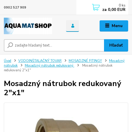
0
ks
0902 527 909
za
0,00 EUR
Menu
Hľadať
Úvod
VODOINŠTALAČNÝ TOVAR
MOSADZNÉ FITINGY
Mosadzný
nátrubok
Mosadzný nátrubok redukovaný
Mosadzný nátrubok
redukovaný 2"x1"
Mosadzný nátrubok redukovaný
2"x1"