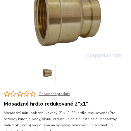
Ohodnotiť produkt
Mosadzné hrdlo redukované 2"x1"
Mosadzný nátrubok redukovaný 2" x 1" FF (hrdlo redukované) Pre
rozvody kúrenia, vody, plynu, vzduchu a ďalšie inštalácie. Mosadzný
nátrubok (hrdlo) sa používa na spájanie závitových rúr a armatúr v