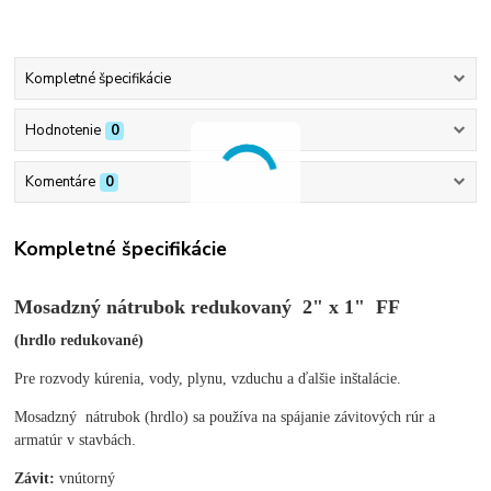
Kompletné špecifikácie
Hodnotenie
0
Komentáre
0
Kompletné špecifikácie
Mosadzný nátrubok redukovaný 2" x 1" FF
(hrdlo redukované)
Pre rozvody kúrenia, vody, plynu, vzduchu a ďalšie inštalácie.
M
osadzný nátrubok (hrdlo) sa používa na spájanie závitových rúr a
armatúr
v stavbách
.
Závit:
vnútorný