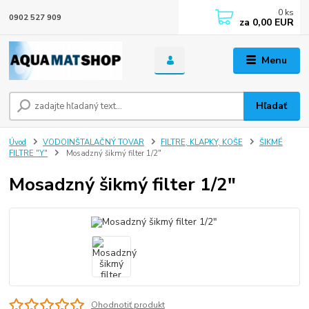
0
ks
0902 527 909
za
0,00 EUR
Menu
Hľadať
Úvod
VODOINŠTALAČNÝ TOVAR
FILTRE, KLAPKY, KOŠE
ŠIKMÉ
FILTRE "Y"
Mosadzný šikmý filter 1/2"
Mosadzný šikmý filter 1/2"
Ohodnotiť produkt