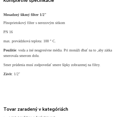
Kompletné špecifikácie
Mosadzný šikmý filter 1/2"
Plnoprietokový filter s nerezovým sitkom
PN 16
max. prevádzková teplota: 100 ° C.
Použitie
: voda a iné neagresívne média. Pri monáži dbať na to ,aby zátka
smerovala smerom dolu.
Smer prúdenia musí zodpovedať smere šípky zobrazenej na filtry.
Závit
: 1/2"
Tovar zaradený v kategóriách