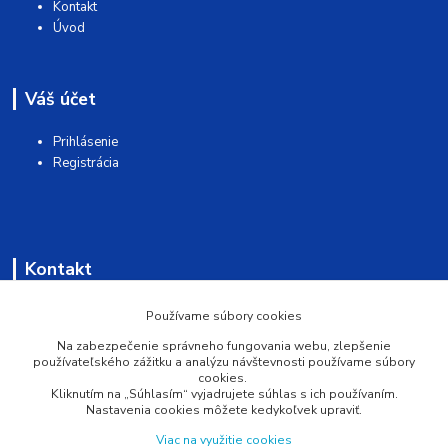
Kontakt
Úvod
Váš účet
Prihlásenie
Registrácia
Kontakt
AQUAMATSHOP
Používame súbory cookies
Na zabezpečenie správneho fungovania webu, zlepšenie
0902 527 909
používateľského zážitku a analýzu návštevnosti používame súbory
cookies.
Kliknutím na „Súhlasím“ vyjadrujete súhlas s ich používaním.
info@pprsystem.sk
Nastavenia cookies môžete kedykoľvek upraviť.
Viac na využitie cookies