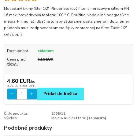
Mosadzný šikmý filter 1/2" Plnoprietokový filter s nerezovým sitkom PN
16 max. prevádzková teplota: 100 ° C. Použitie: voda a iné neagresívne
média. Pri monáži dbať na to ,aby zátka smerovala smerom dolu. Smer
prúdenia musí zodpovedať smere šípky zobrazenej na filtry. Závit: 1/2"
celý popis
Dostupnosť
skladom
Cena pred
5,15 EUR
zľavou
4,60 EUR
/
ks
3,74 EUR
bez DPH
Pridať do košíka
Číslo produktu:
2005/12
Výrobca:
Maiolo Rubinetterie (Taliansko)
Podobné produkty