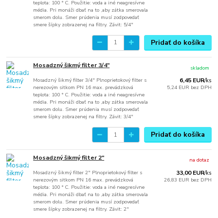
teplota: 100 ° C. Použitie: voda a iné neagresívne
média. Pri monáži dbať na to ,aby zátka smerovala
smerom dolu. Smer prúdenia musí zodpovedať
smere šípky zobrazenej na filtry. Závit: 5/4"
Pridať do košíka
Mosadzný šikmý filter 3/4"
skladom
Mosadzný šikmý filter 3/4" Plnoprietokový filter s
6,45 EUR
/
ks
nerezovým sitkom PN 16 max. prevádzková
5,24 EUR
bez DPH
teplota: 100 ° C. Použitie: voda a iné neagresívne
média. Pri monáži dbať na to ,aby zátka smerovala
smerom dolu. Smer prúdenia musí zodpovedať
smere šípky zobrazenej na filtry. Závit: 3/4"
Pridať do košíka
Mosadzný šikmý filter 2"
na dotaz
Mosadzný šikmý filter 2" Plnoprietokový filter s
33,00 EUR
/
ks
nerezovým sitkom PN 16 max. prevádzková
26,83 EUR
bez DPH
teplota: 100 ° C. Použitie: voda a iné neagresívne
média. Pri monáži dbať na to ,aby zátka smerovala
smerom dolu. Smer prúdenia musí zodpovedať
smere šípky zobrazenej na filtry. Závit: 2"