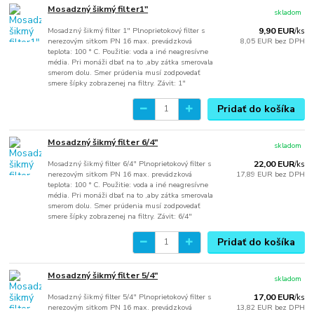
Mosadzný šikmý filter1"
skladom
Mosadzný šikmý filter 1" Plnoprietokový filter s
9,90 EUR
/
ks
nerezovým sitkom PN 16 max. prevádzková
8,05 EUR
bez DPH
teplota: 100 ° C. Použitie: voda a iné neagresívne
média. Pri monáži dbať na to ,aby zátka smerovala
smerom dolu. Smer prúdenia musí zodpovedať
smere šípky zobrazenej na filtry. Závit: 1"
Pridať do košíka
Mosadzný šikmý filter 6/4"
skladom
Mosadzný šikmý filter 6/4" Plnoprietokový filter s
22,00 EUR
/
ks
nerezovým sitkom PN 16 max. prevádzková
17,89 EUR
bez DPH
teplota: 100 ° C. Použitie: voda a iné neagresívne
média. Pri monáži dbať na to ,aby zátka smerovala
smerom dolu. Smer prúdenia musí zodpovedať
smere šípky zobrazenej na filtry. Závit: 6/4"
Pridať do košíka
Mosadzný šikmý filter 5/4"
skladom
Mosadzný šikmý filter 5/4" Plnoprietokový filter s
17,00 EUR
/
ks
nerezovým sitkom PN 16 max. prevádzková
13,82 EUR
bez DPH