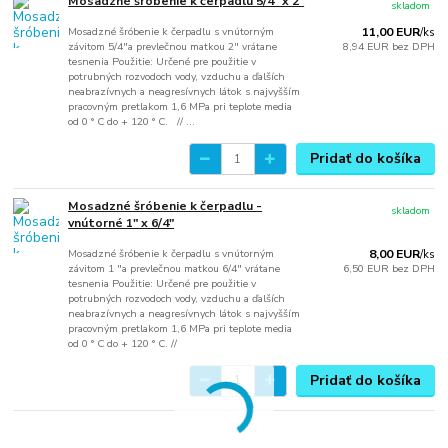
Mosadzné šróbenie k čerpadlu 5/4" x 2"
skladom
Mosadzné šróbenie k čerpadlu s vnútorným
11,00 EUR
/
ks
závitom 5/4"a prevlečnou matkou 2" vrátane
8,94 EUR
bez DPH
tesnenia Použitie: Určené pre použitie v
potrubných rozvodoch vody, vzduchu a ďalších
neabrazívnych a neagresívnych látok s najvyšším
pracovným pretlakom 1,6 MPa pri teplote media
od 0 ° C do + 120 ° C. // ...
Pridať do košíka
Mosadzné šróbenie k čerpadlu -
skladom
vnútorné 1" x 6/4"
Mosadzné šróbenie k čerpadlu s vnútorným
8,00 EUR
/
ks
závitom 1 "a prevlečnou matkou 6/4" vrátane
6,50 EUR
bez DPH
tesnenia Použitie: Určené pre použitie v
potrubných rozvodoch vody, vzduchu a ďalších
neabrazívnych a neagresívnych látok s najvyšším
pracovným pretlakom 1,6 MPa pri teplote media
od 0 ° C do + 120 ° C. //
Pridať do košíka