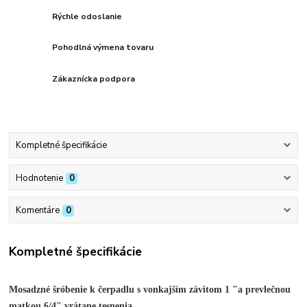
Rýchle odoslanie
Pohodlná výmena tovaru
Zákaznícka podpora
Kompletné špecifikácie
Hodnotenie
0
Komentáre
0
Kompletné špecifikácie
Mosadzné
šróbenie
k čerpadlu s vonkajším závitom 1 "a prevlečnou
matkou 6/4"
vrátane tesnenia