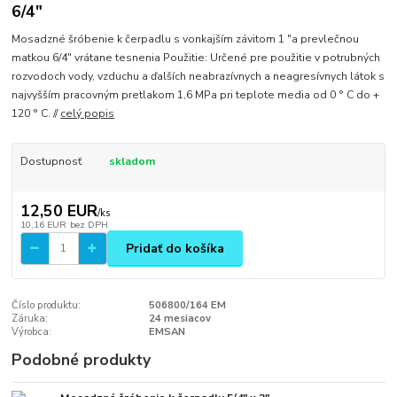
6/4"
Mosadzné šróbenie k čerpadlu s vonkajším závitom 1 "a prevlečnou
matkou 6/4" vrátane tesnenia Použitie: Určené pre použitie v potrubných
rozvodoch vody, vzduchu a ďalších neabrazívnych a neagresívnych látok s
najvyšším pracovným pretlakom 1,6 MPa pri teplote media od 0 ° C do +
120 ° C. //
celý popis
Dostupnosť
skladom
12,50 EUR
/
ks
10,16 EUR
bez DPH
Pridať do košíka
Číslo produktu:
506800/164 EM
Záruka:
24 mesiacov
Výrobca:
EMSAN
Podobné produkty