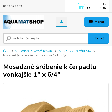
0
ks
0902 527 909
za
0,00 EUR
Menu
Hľadať
Úvod
VODOINŠTALAČNÝ TOVAR
MOSADZNÉ ŠRÓBENIA
Mosadzné šróbenie k čerpadlu - vonkajšie 1" x 6/4"
Mosadzné šróbenie k čerpadlu -
vonkajšie 1" x 6/4"