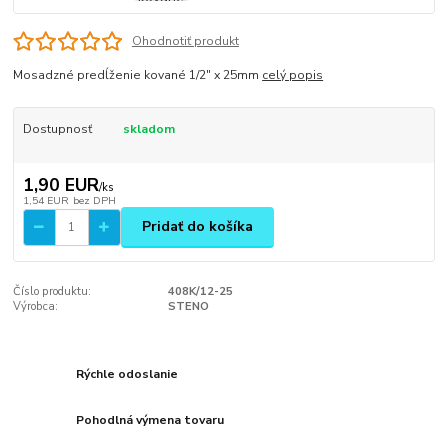
Ohodnotiť produkt
Mosadzné predĺženie kované 1/2" x 25mm
celý popis
Dostupnosť
skladom
1,90 EUR
/
ks
1,54 EUR
bez DPH
Pridať do košíka
Číslo produktu:
408K/12-25
Výrobca:
STENO
Rýchle odoslanie
Pohodlná výmena tovaru