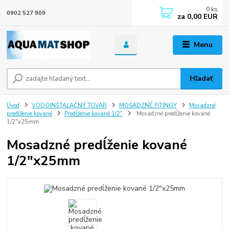
0
ks
0902 527 909
za
0,00 EUR
Menu
Hľadať
Úvod
VODOINŠTALAČNÝ TOVAR
MOSADZNÉ FITINGY
Mosadzné
predĺženie kované
Predĺženie kované 1/2"
Mosadzné predĺženie kované
1/2"x25mm
Mosadzné predĺženie kované
1/2"x25mm