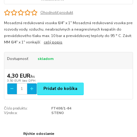
Ohodnotiť produkt
Mosadzná redukovaná vsuvka 6/4" x 1" Mosadzná redukovaná vsuvka pre
rozvody vody, vzduchu, neabrazívnych a neagresívnych kvapalín do
prevádzkového tlaku max. 10 bar a prevádzkovej teploty do 95 ° C. Závit:
MM 6/4" x 1" vonkajší.
celý popis
Dostupnosť
skladom
4,30 EUR
/
ks
3,50 EUR
bez DPH
Pridať do košíka
Číslo produktu:
FT406/1-64
Výrobca:
STENO
Rýchle odoslanie