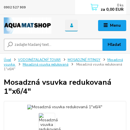
0
ks
0902 527 909
za
0,00 EUR
Menu
Hľadať
Úvod
VODOINŠTALAČNÝ TOVAR
MOSADZNÉ FITINGY
Mosadzná
vsuvka
Mosadzná vsuvka redukovaná
Mosadzná vsuvka redukovaná
1"x6/4"
Mosadzná vsuvka redukovaná
1"x6/4"