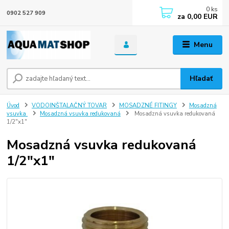
0
ks
0902 527 909
za
0,00 EUR
Menu
Hľadať
Úvod
VODOINŠTALAČNÝ TOVAR
MOSADZNÉ FITINGY
Mosadzná
vsuvka
Mosadzná vsuvka redukovaná
Mosadzná vsuvka redukovaná
1/2"x1"
Mosadzná vsuvka redukovaná
1/2"x1"