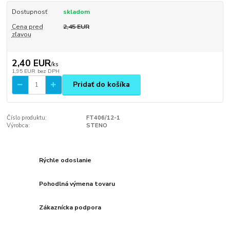
Dostupnosť
skladom
Cena pred
2,45 EUR
zľavou
2,40 EUR
/
ks
1,95 EUR
bez DPH
Pridať do košíka
Číslo produktu:
FT406/12-1
Výrobca:
STENO
Rýchle odoslanie
Pohodlná výmena tovaru
Zákaznícka podpora