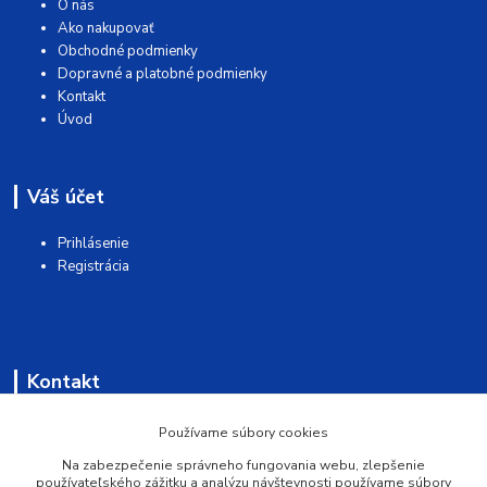
O nás
Ako nakupovať
Obchodné podmienky
Dopravné a platobné podmienky
Kontakt
Úvod
Váš účet
Prihlásenie
Registrácia
Kontakt
AQUAMATSHOP
Používame súbory cookies
Na zabezpečenie správneho fungovania webu, zlepšenie
0902 527 909
používateľského zážitku a analýzu návštevnosti používame súbory