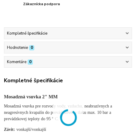
Zákaznícka podpora
Kompletné špecifikácie
Hodnotenie
0
Komentáre
0
Kompletné špecifikácie
Mosadzná vsuvka 2"
MM
Mosadzná vsuvka pre rozvody vody, vzduchu, neabrazívnych a
neagresívnych kvapalín do prevádzkového tlaku max. 10 bar a
prevádzkovej teploty do 95 ° C.
Závit:
vonkajší/vonkajší