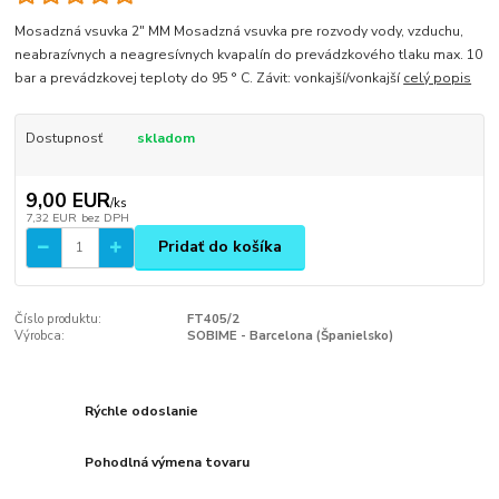
Mosadzná vsuvka 2" MM Mosadzná vsuvka pre rozvody vody, vzduchu,
neabrazívnych a neagresívnych kvapalín do prevádzkového tlaku max. 10
bar a prevádzkovej teploty do 95 ° C. Závit: vonkajší/vonkajší
celý popis
Dostupnosť
skladom
9,00 EUR
/
ks
7,32 EUR
bez DPH
Pridať do košíka
Číslo produktu:
FT405/2
Výrobca:
SOBIME - Barcelona (Španielsko)
Rýchle odoslanie
Pohodlná výmena tovaru