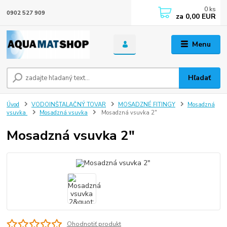
0
ks
0902 527 909
za
0,00 EUR
Menu
Hľadať
Úvod
VODOINŠTALAČNÝ TOVAR
MOSADZNÉ FITINGY
Mosadzná
vsuvka
Mosadzná vsuvka
Mosadzná vsuvka 2"
Mosadzná vsuvka 2"
Ohodnotiť produkt