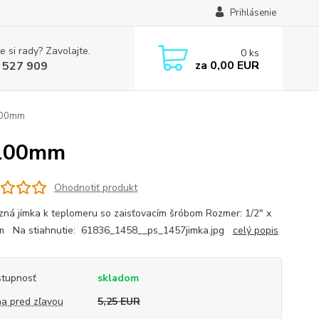
Prihlásenie
e si rady? Zavolajte.
0
ks
za
0,00 EUR
 527 909
 100mm
 100mm
Ohodnotiť produkt
ná jímka k teplomeru so zaisťovacím šróbom Rozmer: 1/2" x
m Na stiahnutie: 61836_1458__ps_1457jimka.jpg
celý popis
tupnosť
skladom
a pred zľavou
5,25 EUR