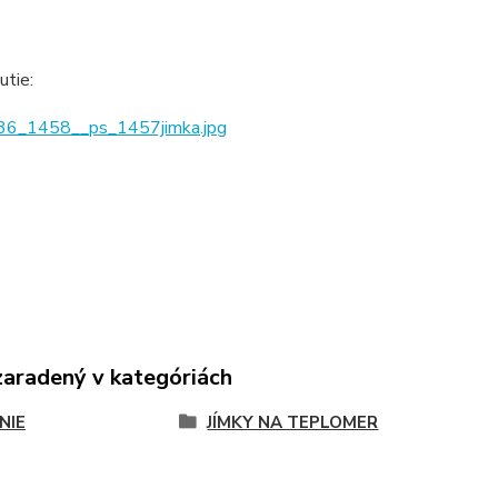
utie:
6_1458__ps_1457jimka.jpg
zaradený v kategóriách
NIE
JÍMKY NA TEPLOMER