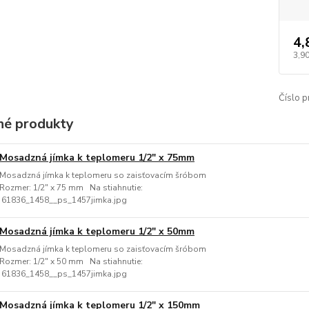
4,
3,9
Číslo p
é produkty
Mosadzná jímka k teplomeru 1/2" x 75mm
Mosadzná jímka k teplomeru so zaisťovacím šróbom
Rozmer: 1/2" x 75 mm Na stiahnutie:
61836_1458__ps_1457jimka.jpg
Mosadzná jímka k teplomeru 1/2" x 50mm
Mosadzná jímka k teplomeru so zaisťovacím šróbom
Rozmer: 1/2" x 50 mm Na stiahnutie:
61836_1458__ps_1457jimka.jpg
Mosadzná jímka k teplomeru 1/2" x 150mm