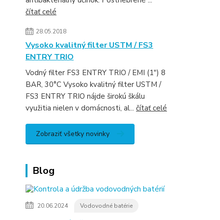
antibakteriálny účinok. Postriebrené ...
čítať celé
28.05.2018
Vysoko kvalitný filter USTM / FS3
ENTRY TRIO
Vodný filter FS3 ENTRY TRIO / EMI (1") 8
BAR, 30°C Vysoko kvalitný filter USTM /
FS3 ENTRY TRIO nájde širokú škálu
využitia nielen v domácnosti, al...
čítať celé
Zobraziť všetky novinky
Blog
20.06.2024
Vodovodné batérie