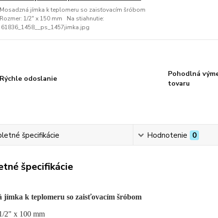
Mosadzná jímka k teplomeru so zaisťovacím šróbom
Rozmer: 1/2" x 150 mm Na stiahnutie:
61836_1458__ps_1457jimka.jpg
Pohodlná vým
Rýchle odoslanie
tovaru
etné špecifikácie
Hodnotenie
0
tné špecifikácie
 jímka k teplomeru so zaisťovacím šróbom
1/2" x 100 mm