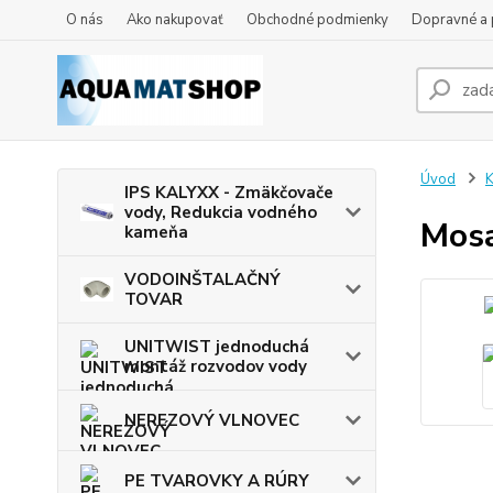
O nás
Ako nakupovať
Obchodné podmienky
Dopravné a 
Úvod
IPS KALYXX - Zmäkčovače
vody, Redukcia vodného
Mosa
kameňa
VODOINŠTALAČNÝ
TOVAR
UNITWIST jednoduchá
montáž rozvodov vody
NEREZOVÝ VLNOVEC
PE TVAROVKY A RÚRY