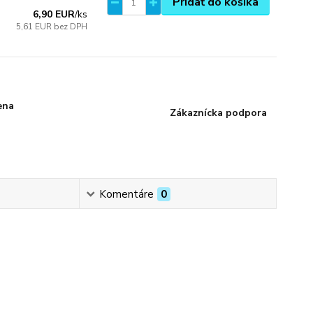
Pridať do košíka
6,90 EUR
/
ks
5,61 EUR
bez DPH
ena
Zákaznícka podpora
Komentáre
0