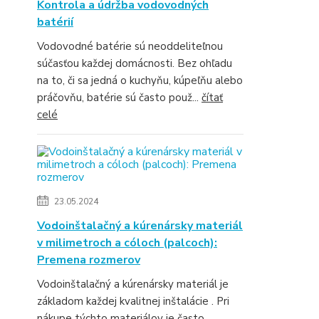
Kontrola a údržba vodovodných
batérií
Vodovodné batérie sú neoddeliteľnou
súčasťou každej domácnosti. Bez ohľadu
na to, či sa jedná o kuchyňu, kúpeľňu alebo
práčovňu, batérie sú často použ...
čítať
celé
23.05.2024
Vodoinštalačný a kúrenársky materiál
v milimetroch a cóloch (palcoch):
Premena rozmerov
Vodoinštalačný a kúrenársky materiál je
základom každej kvalitnej inštalácie . Pri
nákupe týchto materiálov je často