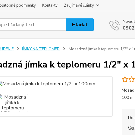
platobné podmienky
Kontakty
Zaujímavé články
Neviet
Hľadať
0902
KÚRENIE
JÍMKY NA TEPLOMER
Mosadzná jímka k teplomeru 1/2" x
dzná jímka k teplomeru 1/2" x
Mosadz
100 m
Dos
Cen