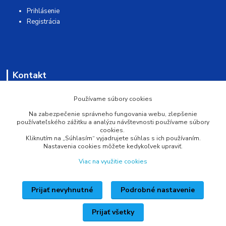
Prihlásenie
Registrácia
Kontakt
AQUAMATSHOP
Používame súbory cookies
Na zabezpečenie správneho fungovania webu, zlepšenie
0902 527 909
používateľského zážitku a analýzu návštevnosti používame súbory
cookies.
Kliknutím na „Súhlasím“ vyjadrujete súhlas s ich používaním.
info@pprsystem.sk
Nastavenia cookies môžete kedykoľvek upraviť.
Viac na využitie cookies
Prijať nevyhnutné
Podrobné nastavenie
Upravit sběr cookies.
Prijať všetky