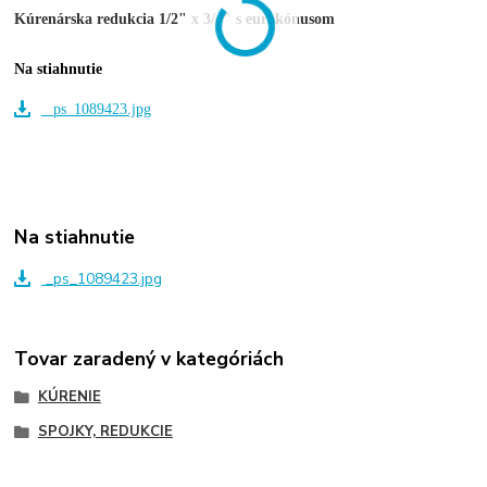
Kúrenárska redukcia 1/2" x 3/4" s eurokónusom
Na stiahnutie
_ps_1089423.jpg
Na stiahnutie
_ps_1089423.jpg
Tovar zaradený v kategóriách
KÚRENIE
SPOJKY, REDUKCIE