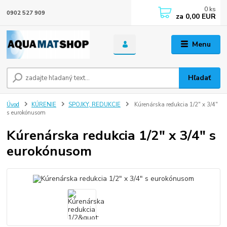
0
ks
0902 527 909
za
0,00 EUR
Menu
Hľadať
Úvod
KÚRENIE
SPOJKY, REDUKCIE
Kúrenárska redukcia 1/2" x 3/4"
s eurokónusom
Kúrenárska redukcia 1/2" x 3/4" s
eurokónusom