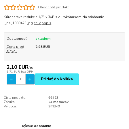
Ohodnotiť produkt
Kúrenárska redukcia 1/2" x 3/4" s eurokónusom Na stiahnutie
_ps_1089423.jpg
celý popis
Dostupnosť
skladom
Cena pred
2,98 EUR
zľavou
2,10 EUR
/
ks
1,71 EUR
bez DPH
Pridať do košíka
Číslo produktu:
66423
Záruka:
24 mesiacov
Výrobca:
STENO
Rýchle odoslanie