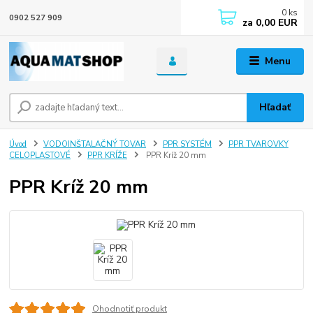
0
ks
0902 527 909
za
0,00 EUR
Menu
Hľadať
Úvod
VODOINŠTALAČNÝ TOVAR
PPR SYSTÉM
PPR TVAROVKY
CELOPLASTOVÉ
PPR KRÍŽE
PPR Kríž 20 mm
PPR Kríž 20 mm
Ohodnotiť produkt