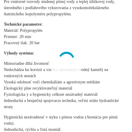
Pre vnútorné rozvody studenej pitnej vody a teplej úžitkovej vody,
ústredného i podlahového vykurovania z vysokomolekulárneho
štatistického kopolyméru polypropylénu.
Technické parametre:
Materiál: Polypropylén
Priemer: 20 mm
Pracovný tlak: 20 bar
Výhody systému:
Mimoriadne dlhá životnosť
Nedochádza ku korózii a vzniku inkrustácie (vodný kameň) na
vnútorných stenách
Vysoká odolnosť voči chemikáliám a agresívnym médiám
Ekologický plne recyklovateľný materiál
Fyziologicka y a hygienicky celkom nezávadný materiál
Jednoduchá a bezpečná spojovacia technika, veľmi nízke hydraulické
straty
Hygienická nezávadnosť v styku s pitnou vodou (Atestácia pre pitnú
vodu).
Jednoduchá, rýchla a čistá montáž.