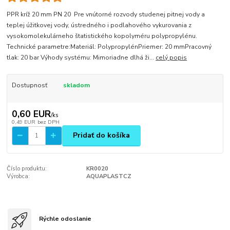
PPR kríž 20 mm PN 20 Pre vnútorné rozvody studenej pitnej vody a
teplej úžitkovej vody, ústredného i podlahového vykurovania z
vysokomolekulárneho štatistického kopolyméru polypropylénu.
Technické parametre:Materiál: PolypropylénPriemer: 20 mmPracovný
tlak: 20 bar Výhody systému: Mimoriadne dlhá ži...
celý popis
Dostupnosť
skladom
0,60 EUR
/
ks
0,49 EUR
bez DPH
Pridať do košíka
Číslo produktu:
KR0020
Výrobca:
AQUAPLASTCZ
Rýchle odoslanie