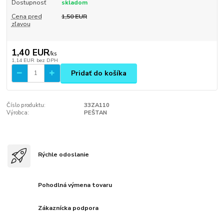
Dostupnosť
skladom
Cena pred
1,50 EUR
zľavou
1,40 EUR
/
ks
1,14 EUR
bez DPH
Pridať do košíka
Číslo produktu:
33ZA110
Výrobca:
PEŠTAN
Rýchle odoslanie
Pohodlná výmena tovaru
Zákaznícka podpora