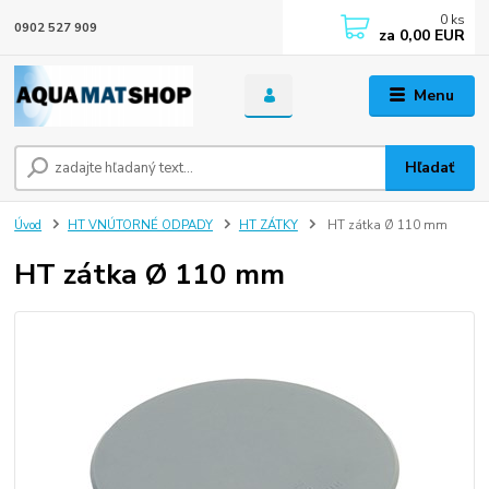
0
ks
0902 527 909
za
0,00 EUR
Menu
Hľadať
Úvod
HT VNÚTORNÉ ODPADY
HT ZÁTKY
HT zátka Ø 110 mm
HT zátka Ø 110 mm