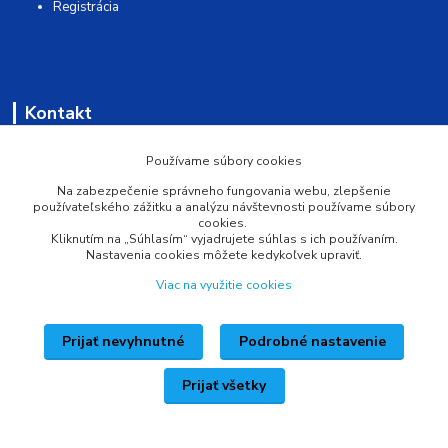
Registrácia
Kontakt
AQUAMATSHOP
Používame súbory cookies
Na zabezpečenie správneho fungovania webu, zlepšenie
0902 527 909
používateľského zážitku a analýzu návštevnosti používame súbory
cookies.
Kliknutím na „Súhlasím“ vyjadrujete súhlas s ich používaním.
info@pprsystem.sk
Nastavenia cookies môžete kedykoľvek upraviť.
Viac na využitie cookies
Prijať nevyhnutné
Podrobné nastavenie
Upravit sběr cookies.
Prijať všetky
Vytvorené na
Eshop-rychlo.sk