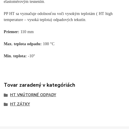
elastomérovým tesnením.
PP HT sa vyznačuje odolnosťou voči vysokým teplotám ( HT high
temperature – vysoká teplota) odpadových tekutín.
Priemer:
110 mm
Max. teplota odpadu:
100 °C
Min. teplota:
-10°
Tovar zaradený v kategóriách
HT VNÚTORNÉ ODPADY
HT ZÁTKY