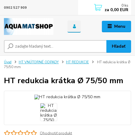
0
ks
0902 527 909
za
0,00 EUR
Menu
Hľadať
Úvod
HT VNÚTORNÉ ODPADY
HT REDUKCIE
HT redukcia krátka Ø
75/50 mm
HT redukcia krátka Ø 75/50 mm
Ohodnotiť produkt