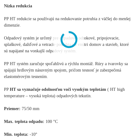
Nízka redukcia
PP HT redukcie sa používajú na redukovanie potrubia z väčšej do menšej
dimenzie.
Odpadový systém je určený pre odpadové, odtokové, pripojovacie,
splaškové, dažďové a vetracie potrubia vo vnútri domov a stavieb, ktoré
sú napájané na vonkajší odpadový systém.
PP HT systém zaručuje spoľahlivú a rýchlu montáž. Rúry a tvarovky sa
spájajú hrdlovým násuvným spojom, pričom tesnosť je zabezpečená
elastomérovým tesnením.
PP
HT sa vyznačuje odolnosťou voči vysokým teplotám
( HT high
temperature – vysoká teplota) odpadových tekutín.
Priemer:
75/50 mm
Max. teplota odpadu:
100 °C
Min. teplota:
-10°