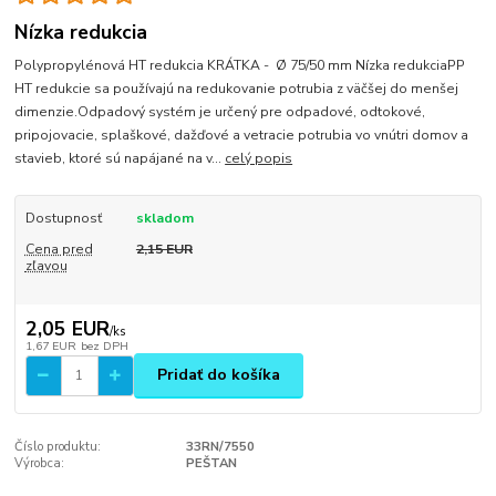
Nízka redukcia
Polypropylénová HT redukcia KRÁTKA - Ø 75/50 mm Nízka redukciaPP
HT redukcie sa používajú na redukovanie potrubia z väčšej do menšej
dimenzie.Odpadový systém je určený pre odpadové, odtokové,
pripojovacie, splaškové, dažďové a vetracie potrubia vo vnútri domov a
stavieb, ktoré sú napájané na v...
celý popis
Dostupnosť
skladom
Cena pred
2,15 EUR
zľavou
2,05 EUR
/
ks
1,67 EUR
bez DPH
Pridať do košíka
Číslo produktu:
33RN/7550
Výrobca:
PEŠTAN