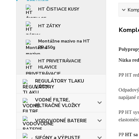
HT ČISTIACE KUSY
Kompl
HT ZÁTKY
Komple
Montážne mazivo na HT
PP 150g
Polyprop
Nízka re
HT PRIVETRÁVACIE
HLAVICE
PP HT redu
REGULÁTORY TLAKU
VODY
Odpadový s
napájané 
VODNÉ FILTRE,
FILTRAČNÉ VLOŽKY
PP HT sys
elastomér
VODOVODNÉ BATERIE
PP
HT sa 
SIFÓNY a VÝPUSTE