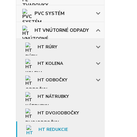
PVC SYSTÉM
HT VNÚTORNÉ ODPADY
HT RÚRY
HT KOLENA
HT ODBOČKY
HT NÁTRUBKY
HT DVOJODBOČKY
HT REDUKCIE