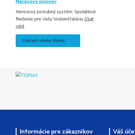
Nerezový vlnovec
Nerezový potrubný systém: Spoľahlivé
Riešenie pre Vašu Vodoinštaláciu
čítať
celé
Zobraziť všetky články
Informácie pre zákazníkov
Váš úče