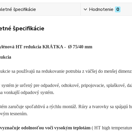
etné špecifikácie
Hodnotenie
0
tné špecifikácie
ylénová HT redukcia KRÁTKA - Ø 75/40 mm
dukcia
kcie sa používajú na redukovanie potrubia z väčšej do menšej dimenz
ystém je určený pre odpadové, odtokové, pripojovacie, splaškové, daž
na vonkajší odpadový systém.
tém zaručuje spoľahlivú a rýchlu montáž. Rúry a tvarovky sa spájajú
ovým tesnením.
vyznačuje odolnosťou voči vysokým teplotám
( HT high temperature