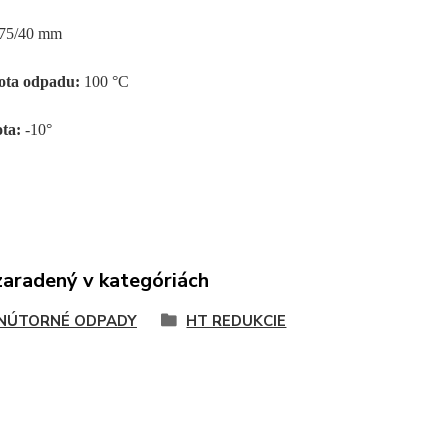
75/40 mm
ota odpadu:
100 °C
ota:
-10°
zaradený v kategóriách
NÚTORNÉ ODPADY
HT REDUKCIE