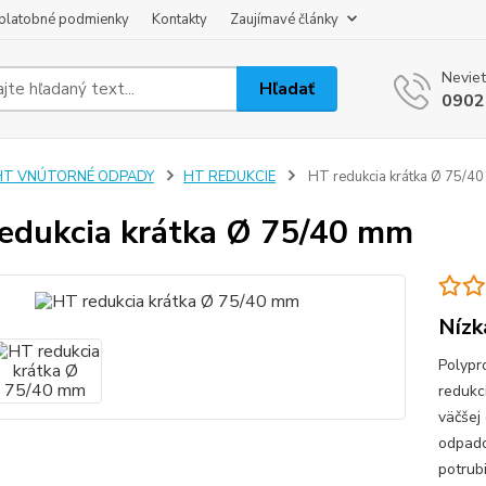
platobné podmienky
Kontakty
Zaujímavé články
Neviet
Hľadať
0902
HT VNÚTORNÉ ODPADY
HT REDUKCIE
HT redukcia krátka Ø 75/4
edukcia krátka Ø 75/40 mm
Nízk
Polypr
redukc
väčšej
odpado
potrub