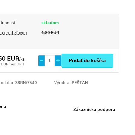
tupnosť
skladom
a pred zľavou
1,80 EUR
50 EUR
/
ks
Pridať do košíka
2 EUR
bez DPH
roduktu:
33RN/7540
Výrobca:
PEŠTAN
ena
Zákaznícka podpora