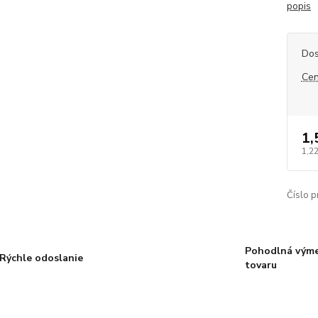
popis
Dos
Cen
1,
1,2
Číslo p
Pohodlná vým
Rýchle odoslanie
tovaru