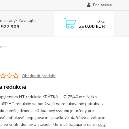
Prihlásenie
e si rady? Zavolajte.
0
ks
za
0,00 EUR
 527 909
0 mm
Ohodnotiť produkt
a redukcia
opylénová HT redukcia KRÁTKA - Ø 75/40 mm Nízka
iaPP HT redukcie sa používajú na redukovanie potrubia z
 do menšej dimenzie.Odpadový systém je určený pre
vé, odtokové, pripojovacie, splaškové, dažďové a vetracie
ia vo vnútri domov a stavieb, ktoré sú napájané na v...
celý