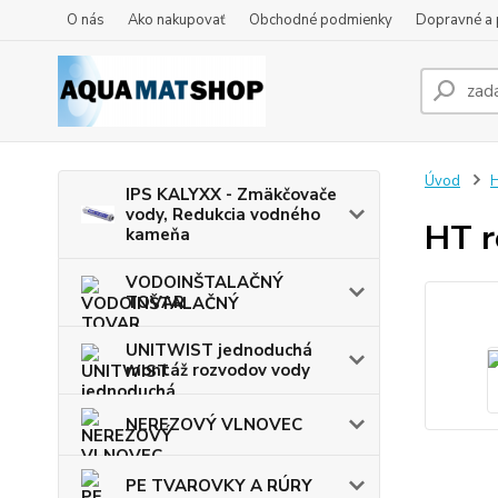
O nás
Ako nakupovať
Obchodné podmienky
Dopravné a 
Úvod
IPS KALYXX - Zmäkčovače
vody, Redukcia vodného
HT r
kameňa
VODOINŠTALAČNÝ
TOVAR
UNITWIST jednoduchá
montáž rozvodov vody
NEREZOVÝ VLNOVEC
PE TVAROVKY A RÚRY