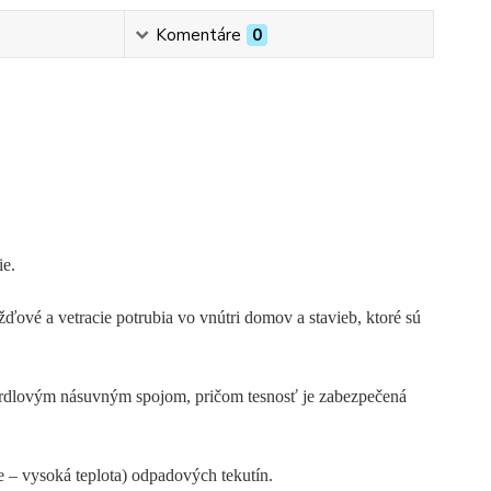
Komentáre
0
ie.
ďové a vetracie potrubia vo vnútri domov a stavieb, ktoré sú
 hrdlovým násuvným spojom, pričom tesnosť je zabezpečená
 – vysoká teplota) odpadových tekutín.