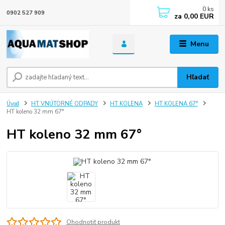
0
ks
0902 527 909
za
0,00 EUR
Menu
Hľadať
Úvod
HT VNÚTORNÉ ODPADY
HT KOLENA
HT KOLENA 67°
HT koleno 32 mm 67°
HT koleno 32 mm 67°
Ohodnotiť produkt