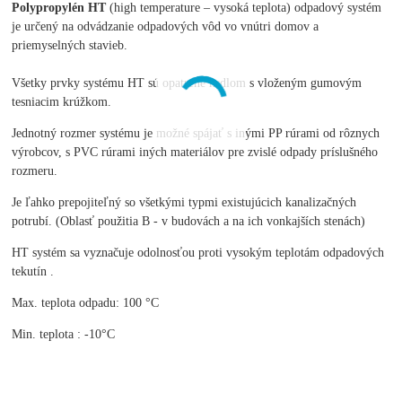
Polypropylén HT
(high temperature – vysoká teplota) odpadový systém
je určený na odvádzanie odpadových vôd vo vnútri domov a
priemyselných stavieb.
Všetky prvky systému HT sú opatrené hrdlom s vloženým gumovým
tesniacim krúžkom.
Jednotný rozmer systému je možné spájať s inými PP rúrami od rôznych
výrobcov, s PVC rúrami iných materiálov pre zvislé odpady príslušného
rozmeru.
Je ľahko prepojiteľný so všetkými typmi existujúcich kanalizačných
potrubí. (Oblasť použitia B - v budovách a na ich vonkajších stenách)
HT systém sa vyznačuje odolnosťou proti vysokým teplotám odpadových
tekutín .
Max. teplota odpadu: 100 °C
Min. teplota : -10°C