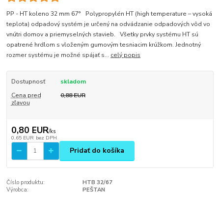
PP - HT koleno 32 mm 67° Polypropylén HT (high temperature – vysoká
teplota) odpadový systém je určený na odvádzanie odpadových vôd vo
vnútri domov a priemyselných stavieb. Všetky prvky systému HT sú
opatrené hrdlom s vloženým gumovým tesniacim krúžkom. Jednotný
rozmer systému je možné spájať s...
celý popis
Dostupnosť
skladom
Cena pred
0,88 EUR
zľavou
0,80 EUR
/
ks
0,65 EUR
bez DPH
Pridať do košíka
Číslo produktu:
HTB 32/67
Výrobca:
PEŠTAN