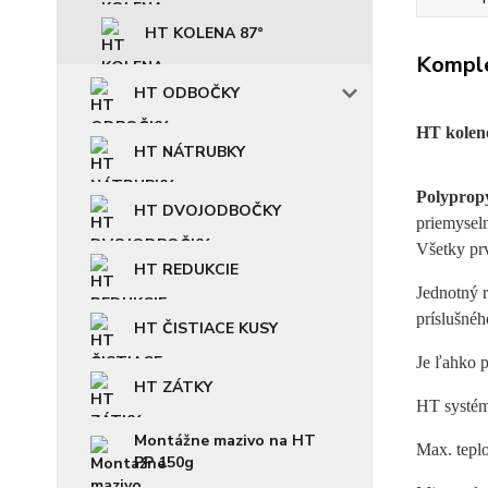
HT KOLENA 87°
Komple
HT ODBOČKY
HT kolen
HT NÁTRUBKY
Polyprop
HT DVOJODBOČKY
priemyseln
Všetky pr
HT REDUKCIE
Jednotný 
príslušnéh
HT ČISTIACE KUSY
Je ľahko p
HT ZÁTKY
HT systém
Montážne mazivo na HT
Max. tepl
PP 150g