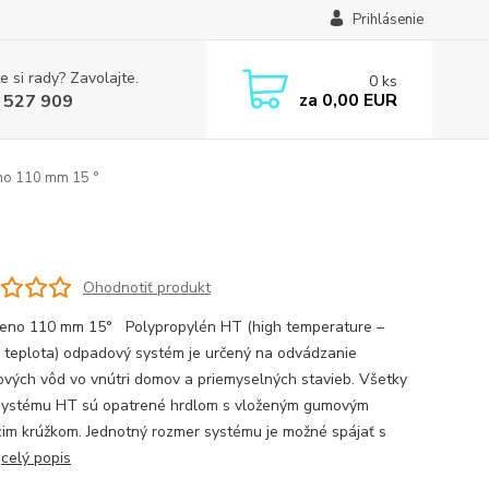
Prihlásenie
e si rady? Zavolajte.
0
ks
za
0,00 EUR
 527 909
no 110 mm 15 °
Ohodnotiť produkt
eno 110 mm 15° Polypropylén HT (high temperature –
 teplota) odpadový systém je určený na odvádzanie
vých vôd vo vnútri domov a priemyselných stavieb. Všetky
systému HT sú opatrené hrdlom s vloženým gumovým
cim krúžkom. Jednotný rozmer systému je možné spájať s
.
celý popis