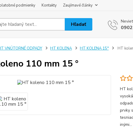
platobné podmienky
Kontakty
Zaujímavé články
Neviet
Hľadať
0902
HT VNÚTORNÉ ODPADY
HT KOLENA
HT KOLENA 15°
HT kole
oleno 110 mm 15 °
HT kol
vysoká
odpado
prvky 
tesnia
inými..