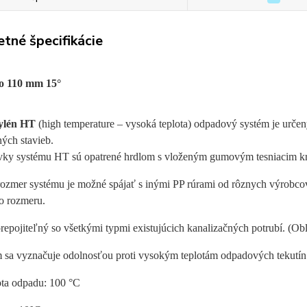
tné špecifikácie
o 110 mm 15°
ylén HT
(high temperature – vysoká teplota) odpadový systém je urč
ých stavieb.
vky systému HT sú opatrené hrdlom s vloženým gumovým tesniacim k
rozmer systému je možné spájať s inými PP rúrami od rôznych výrobcov
o rozmeru.
repojiteľný so všetkými typmi existujúcich kanalizačných potrubí. (Ob
 sa vyznačuje odolnosťou proti vysokým teplotám odpadových tekutín
ota odpadu: 100 °C