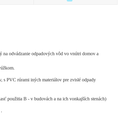
ený na odvádzanie odpadových vôd vo vnútri domov a
rúžkom.
, s PVC rúrami iných materiálov pre zvislé odpady
lasť použitia B - v budovách a na ich vonkajších stenách)
 .