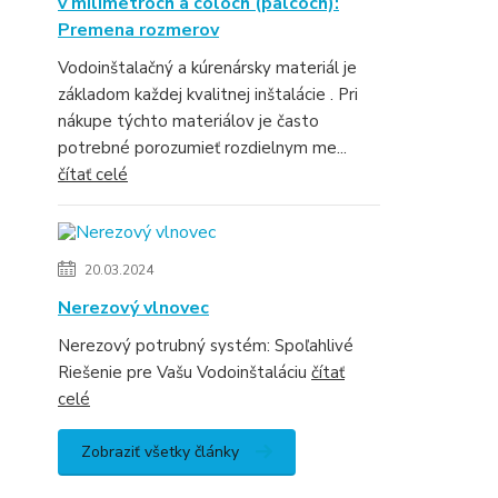
v milimetroch a cóloch (palcoch):
Premena rozmerov
Vodoinštalačný a kúrenársky materiál je
základom každej kvalitnej inštalácie . Pri
nákupe týchto materiálov je často
potrebné porozumieť rozdielnym me...
čítať celé
20.03.2024
Nerezový vlnovec
Nerezový potrubný systém: Spoľahlivé
Riešenie pre Vašu Vodoinštaláciu
čítať
celé
Zobraziť všetky články