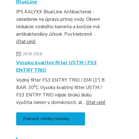
BlueLine
IPS KALYXX BlueLine Antibacterial -
zariadenie na úpravu pitnej vody. Okrem
redukcie vodného kameňa a korózie má
antibakteriálny účinok. Postriebrené ...
čítať celé
28.05.2018
Vysoko kvalitný filter USTM / FS3
ENTRY TRIO
Vodný filter FS3 ENTRY TRIO / EMI (1") 8
BAR, 30°C Vysoko kvalitný filter USTM /
FS3 ENTRY TRIO nájde širokú škálu
využitia nielen v domácnosti, al...
čítať celé
Zobraziť všetky novinky