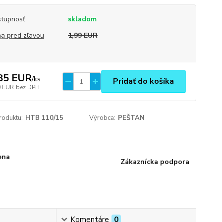
tupnosť
skladom
a pred zľavou
1,99 EUR
85 EUR
/
ks
Pridať do košíka
0 EUR
bez DPH
roduktu:
HTB 110/15
Výrobca:
PEŠTAN
ena
Zákaznícka podpora
Komentáre
0