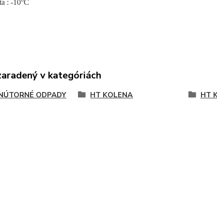
ta : -10°C
zaradený v kategóriách
NÚTORNÉ ODPADY
HT KOLENA
HT 