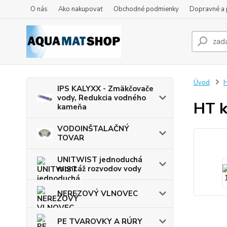
O nás
Ako nakupovať
Obchodné podmienky
Dopravné a 
Úvod
IPS KALYXX - Zmäkčovače
vody, Redukcia vodného
HT k
kameňa
VODOINŠTALAČNÝ
TOVAR
UNITWIST jednoduchá
montáž rozvodov vody
NEREZOVÝ VLNOVEC
PE TVAROVKY A RÚRY