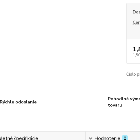
Dos
Cen
1,
1,5
Číslo p
Pohodlná vým
Rýchle odoslanie
tovaru
etné špecifikácie
Hodnotenie
0