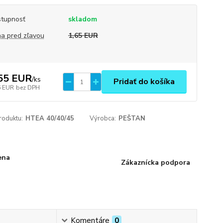
tupnosť
skladom
a pred zľavou
1,65 EUR
55 EUR
/
ks
Pridať do košíka
6 EUR
bez DPH
roduktu:
HTEA 40/40/45
Výrobca:
PEŠTAN
ena
Zákaznícka podpora
Komentáre
0