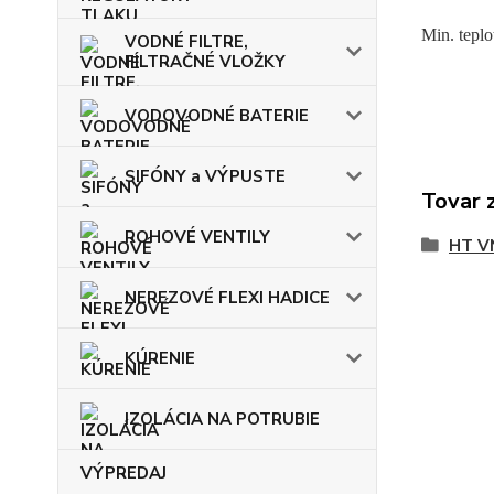
Min. teplo
VODNÉ FILTRE,
FILTRAČNÉ VLOŽKY
VODOVODNÉ BATERIE
SIFÓNY a VÝPUSTE
Tovar 
ROHOVÉ VENTILY
HT V
NEREZOVÉ FLEXI HADICE
KÚRENIE
IZOLÁCIA NA POTRUBIE
VÝPREDAJ