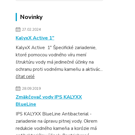
Novinky
27.02.2024
KalyxX Active 1″
KalyxX Active 1″ Špecifické zariadenie,
ktoré pomocou vodného víru mení
štruktúru vody má jedinečné účinky na
ochranu proti vodnému kameňu a aktivác...
čítať celé
28.09.2019
Zmäkčovač vody IPS KALYXX
BlueLine
IPS KALYXX BlueLine Antibacterial -
zariadenie na úpravu pitnej vody. Okrem
redukcie vodného kameňa a korózie má