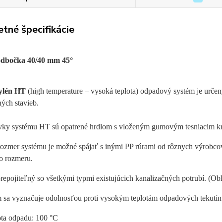
tné špecifikácie
odbočka 40/40 mm 45°
ylén HT
(high temperature – vysoká teplota) odpadový systém je urč
ých stavieb.
vky systému HT sú opatrené hrdlom s vloženým gumovým tesniacim k
rozmer systému je možné spájať s inými PP rúrami od rôznych výrobcov
o rozmeru.
repojiteľný so všetkými typmi existujúcich kanalizačných potrubí. (Ob
 sa vyznačuje odolnosťou proti vysokým teplotám odpadových tekutín
ota odpadu: 100 °C