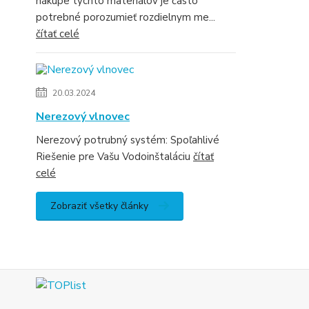
nákupe týchto materiálov je často
potrebné porozumieť rozdielnym me...
čítať celé
20.03.2024
Nerezový vlnovec
Nerezový potrubný systém: Spoľahlivé
Riešenie pre Vašu Vodoinštaláciu
čítať
celé
Zobraziť všetky články