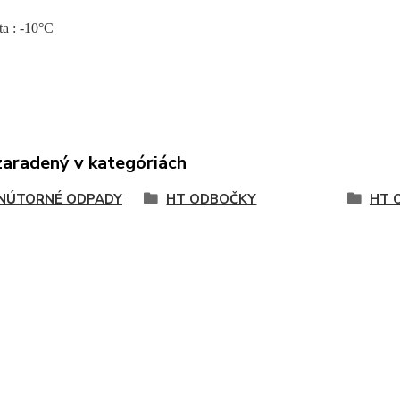
ta : -10°C
zaradený v kategóriách
NÚTORNÉ ODPADY
HT ODBOČKY
HT 