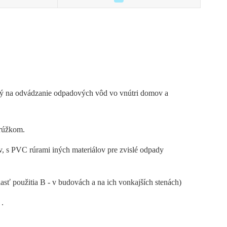
ený na odvádzanie odpadových vôd vo vnútri domov a
rúžkom.
, s PVC rúrami iných materiálov pre zvislé odpady
lasť použitia B - v budovách a na ich vonkajších stenách)
 .