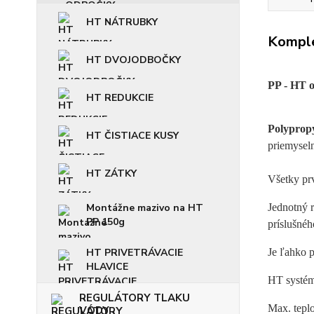
HT NÁTRUBKY
Komple
HT DVOJODBOČKY
PP - HT 
HT REDUKCIE
Polyprop
HT ČISTIACE KUSY
priemyseln
HT ZÁTKY
Všetky pr
Montážne mazivo na HT
Jednotný 
PP 150g
príslušnéh
HT PRIVETRÁVACIE
Je ľahko p
HLAVICE
HT systém
REGULÁTORY TLAKU
Max. tepl
VODY