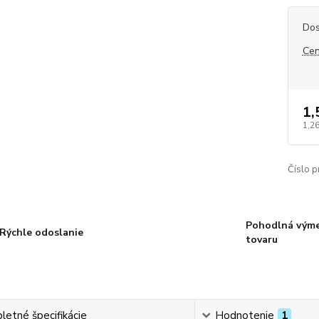
Dos
Cen
1,
1,2
Číslo p
Pohodlná vým
Rýchle odoslanie
tovaru
etné špecifikácie
Hodnotenie
1