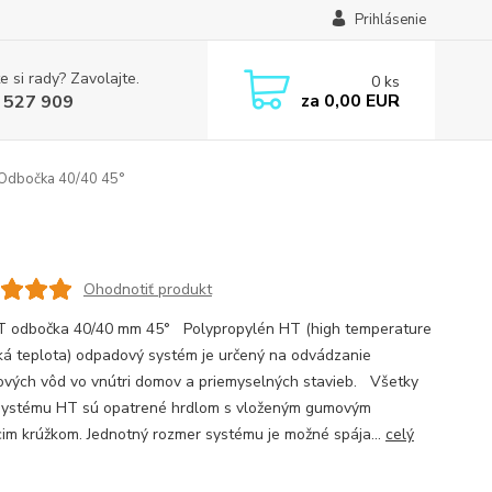
Prihlásenie
e si rady? Zavolajte.
0
ks
za
0,00 EUR
 527 909
dbočka 40/40 45°
Ohodnotiť produkt
T odbočka 40/40 mm 45° Polypropylén HT (high temperature
ká teplota) odpadový systém je určený na odvádzanie
vých vôd vo vnútri domov a priemyselných stavieb. Všetky
systému HT sú opatrené hrdlom s vloženým gumovým
cim krúžkom. Jednotný rozmer systému je možné spája...
celý