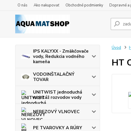
O nás
Ako nakupovať
Obchodné podmienky
Dopravné a 
Úvod
IPS KALYXX - Zmäkčovače
vody, Redukcia vodného
HT O
kameňa
VODOINŠTALAČNÝ
TOVAR
UNITWIST jednoduchá
montáž rozvodov vody
NEREZOVÝ VLNOVEC
PE TVAROVKY A RÚRY