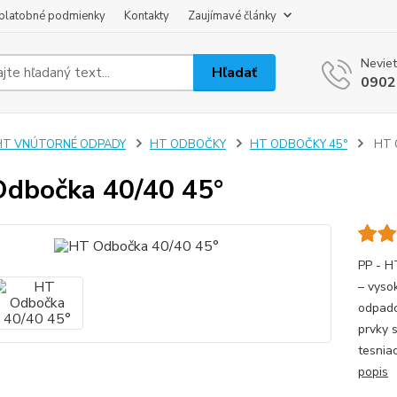
platobné podmienky
Kontakty
Zaujímavé články
Neviet
Hľadať
0902
HT VNÚTORNÉ ODPADY
HT ODBOČKY
HT ODBOČKY 45°
HT O
dbočka 40/40 45°
PP - H
– vyso
odpado
prvky 
tesnia
popis