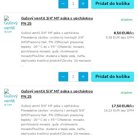
Pridať do košíka
Guľový ventil 3/4" MF páka s upchávkou
skladom
PN 25
Guľový ventil 3/4" MF páka s upchávkou
6,50 EUR
/
ks
Prevedenie závitov: vnútorný /vonkajší 3/4"
5,28 EUR
bez DPH
(MF)Pracovný tlak: PN 25Rozsah pracovnej
teploty: -20 ° C do + 95 ° CMateriál: mosadz,
poniklovaná mosadz, guľa: chrómovaná
mosadzPoužitie: studená a teplá voda, nafta,
olejVysoko kvalitný produkt!Záruka: 24 mesiacov
...
Pridať do košíka
Guľový ventil 5/4" MF páka s upchávkou
skladom
PN 25
Guľový ventil 5/4" MF páka s upchávkou
17,50 EUR
/
ks
Prevedenie závitov: vnútorný / vonkajší 5/4"
14,23 EUR
bez DPH
(MF)Pracovný tlak: PN 25Rozsah pracovnej
teploty: -20 ° C do + 95 ° CMateriál: mosadz,
poniklovaná mosadz, guľa: chrómovaná
mosadzPoužitie: studená a teplá voda, nafta,
olejVysoko kvalitný produkt!Záruka: 24 mesiaco...