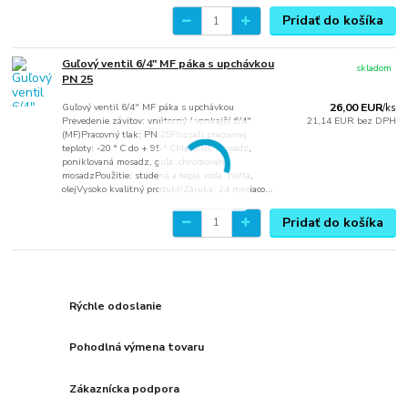
Pridať do košíka
Guľový ventil 6/4" MF páka s upchávkou
skladom
PN 25
Guľový ventil 6/4" MF páka s upchávkou
26,00 EUR
/
ks
Prevedenie závitov: vnútorný / vonkajší 6/4"
21,14 EUR
bez DPH
(MF)Pracovný tlak: PN 25Rozsah pracovnej
teploty: -20 ° C do + 95 ° CMateriál: mosadz,
poniklovaná mosadz, guľa: chrómovaná
mosadzPoužitie: studená a teplá voda, nafta,
olejVysoko kvalitný produkt!Záruka: 24 mesiaco...
Pridať do košíka
Rýchle odoslanie
Pohodlná výmena tovaru
Zákaznícka podpora