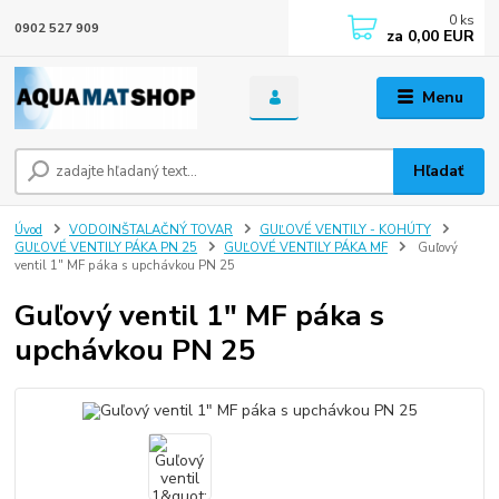
0
ks
0902 527 909
za
0,00 EUR
Menu
Hľadať
Úvod
VODOINŠTALAČNÝ TOVAR
GUĽOVÉ VENTILY - KOHÚTY
GUĽOVÉ VENTILY PÁKA PN 25
GUĽOVÉ VENTILY PÁKA MF
Guľový
ventil 1" MF páka s upchávkou PN 25
Guľový ventil 1" MF páka s
upchávkou PN 25