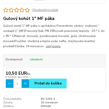
Ohodnotiť produkt
Guľový kohút 1" MF páka
Guľový ventil 1" MF páka s upchávkou Prevedenie závitov: vnútorný /
vonkajší 1" (MF)Pracovný tlak: PN 25Rozsah pracovnej teploty: -20 ° C do
+ 95 ° CMateriál: mosadz, poniklovaná mosadz, guľa: chrómovaná
mosadzPoužitie: studená a teplá voda, nafta, olejVysoko kvalitný
produkt!Záruka: 24 mesiacov
celý popis
Dostupnosť
skladom
10,50 EUR
/
ks
8,54 EUR
bez DPH
Pridať do košíka
Číslo produktu:
BV 3204-1
Záruka:
24 mesiacov
Výrobca:
EMSAN