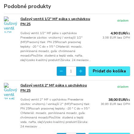
Podobné produkty
Guľový ventil 1/2" MF páka s upchávkou
skladom
PN 25
Guľový ventil 1/2" MF páka s upchávkou
4,90 EUR
/
ks
Prevedenie závitov: vnútorný / vonkajší 1/2"
3,98 EUR
bez DPH
(MF)Pracovný tlak: PN 25Rozsah pracovnej
teploty: -20 ° C do + 95 ° CMateriál: mosadz,
poniklovaná mosadz, guľa: chrómovaná
mosadzPoužitie: studená a teplá voda, nafta,
olejVysoko kvalitný produkt!Záruka: 24 mesiacov...
Pridať do košíka
Guľový ventil 2" MF páka s upchávkou
skladom
PN 25
Guľový ventil 2" MF s upchávkou Prevedenie
38,00 EUR
/
ks
závitov: vnútorný / vonkajší 2" (MF)Pracovný tlak:
30,89 EUR
bez DPH
PN 25Rozsah pracovnej teploty: -20 ° C do + 95 °
CMateriál: mosadz, poniklovaná mosadz, guľa:
chrómovaná mosadzPoužitie: studená a teplá
voda, nafta, olejVysoko kvalitný produkt!Záruka:
24 mesiacov .