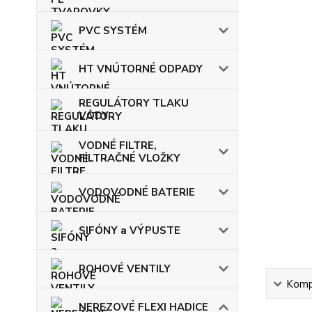
PVC SYSTÉM
HT VNÚTORNÉ ODPADY
REGULÁTORY TLAKU
VODY
VODNÉ FILTRE,
FILTRAČNÉ VLOŽKY
VODOVODNÉ BATERIE
SIFÓNY a VÝPUSTE
ROHOVÉ VENTILY
Kompl
NEREZOVÉ FLEXI HADICE