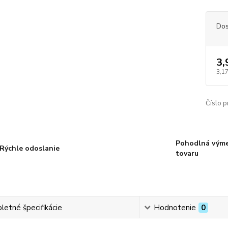
Dos
3,
3,1
Číslo p
Pohodlná vým
Rýchle odoslanie
tovaru
etné špecifikácie
Hodnotenie
0