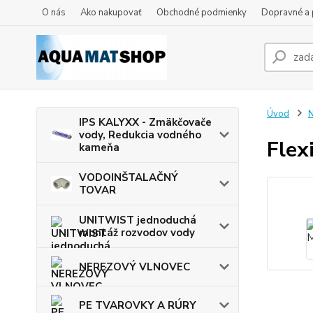
O nás
Ako nakupovať
Obchodné podmienky
Dopravné a 
Úvod
IPS KALYXX - Zmäkčovače
vody, Redukcia vodného
Flex
kameňa
VODOINŠTALAČNÝ
TOVAR
UNITWIST jednoduchá
montáž rozvodov vody
NEREZOVÝ VLNOVEC
PE TVAROVKY A RÚRY