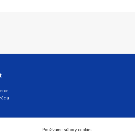
t
senie
rácia
Používame súbory cookies