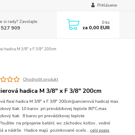
Prihlásenie
e si rady? Zavolajte.
0
ks
za
0,00 EUR
 527 909
xi hadica M 3/8" x F 3/8" 200cm
Ohodnotiť produkt
ierová hadica M 3/8" x F 3/8" 200cm
vá flexi hadica M 3/8" x F 3/8" 200cm(pancierová hadica) max.
zkový tlak: 10 barov pri prevádzkovej teplote 80°C,max.
zkový tlak: 8 barov pri prevádzkovej teplote
oužitie: na pripojenie batérií, wc záchodov, kotlov , vodné
lá a nádrže. Hadice majú pozinkované oceľo...
celý popis