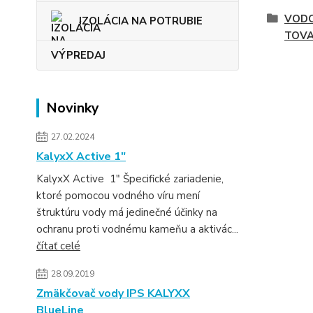
VODO
IZOLÁCIA NA POTRUBIE
TOV
VÝPREDAJ
Novinky
27.02.2024
KalyxX Active 1″
KalyxX Active 1″ Špecifické zariadenie,
ktoré pomocou vodného víru mení
štruktúru vody má jedinečné účinky na
ochranu proti vodnému kameňu a aktivác...
čítať celé
28.09.2019
Zmäkčovač vody IPS KALYXX
BlueLine