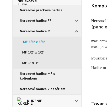
Komple
Nerezové pračkové hadice
Nerezové hadice FF
Nerezová 
(panci
Nerezové hadice MF
max. prevá
MF 3/8" x 3/8"
max. prevá
MF 1/2" x 1/2"
Použitie
:
MF 1" x 1"
Hadice ma
Nerezové hadice MF s
kolienkom
Nerezové hadice k batériam
KÚRENIE
Tovar 