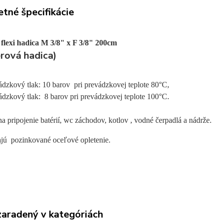
tné špecifikácie
flexi hadica M 3/8" x F 3/8" 200cm
erová hadica)
dzkový tlak: 10 barov pri prevádzkovej teplote 80°C,
dzkový tlak: 8 barov pri prevádzkovej teplote 100°C.
 na pripojenie batérií, wc záchodov, kotlov , vodné čerpadlá a nádrže.
jú pozinkované oceľové opletenie.
zaradený v kategóriách