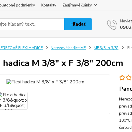
platobné podmienky
Kontakty
Zaujímavé články
Neviet
Hľadať
0902
NEREZOVÉ FLEXI HADICE
Nerezové hadice MF
MF 3/8" x 3/8"
Fle
i hadica M 3/8" x F 3/8" 200cm
Panc
Nerezo
prevád
prevád
100°C.P
čerpad