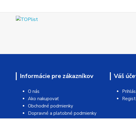
Informácie pre zákazníkov
Váš úče
O nás
Prihlá
Ako nakupovať
Regist
Obchodné podmienky
Dopravné a platobné podmienky
Kontakt
Úvod