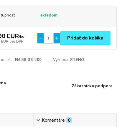
tupnosť
skladom
90 EUR
/
ks
Pridať do košíka
7 EUR
bez DPH
roduktu:
FM 38-38-200
Výrobca:
STENO
ena
Zákaznícka podpora
Komentáre
0