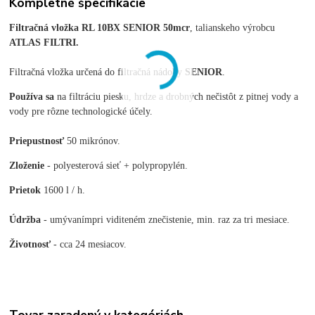
Kompletné špecifikácie
Filtračná
vložka
RL 10BX SENIOR 50mcr
, talianskeho výrobcu
ATLAS FILTRI
.
Filtračná
vložka
určená do
filtračná
nádoby
SENIOR
.
Používa sa
na filtráciu piesku, hrdze a drobných nečistôt z pitnej vody a
vody pre rôzne technologické účely.
Priepustnosť
50 mikrónov.
Zloženie
- polyesterová sieť + polypropylén.
Prietok
1600 l / h.
Údržba
-
umývaním
pri
viditeném znečistenie, min. raz za tri mesiace.
Životnosť
- cca 24 mesiacov.
Tovar zaradený v kategóriách