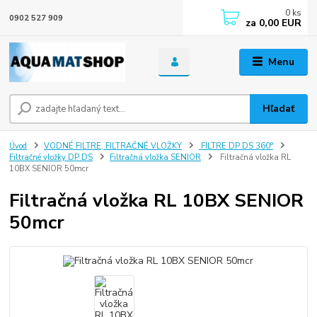
0
ks
0902 527 909
za
0,00 EUR
Menu
Hľadať
Úvod
VODNÉ FILTRE, FILTRAČNÉ VLOŽKY
FILTRE DP DS 360°
Filtračné vložky DP DS
Filtračná vložka SENIOR
Filtračná vložka RL
10BX SENIOR 50mcr
Filtračná vložka RL 10BX SENIOR
50mcr