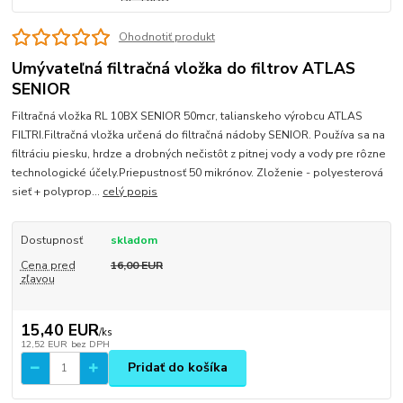
Ohodnotiť produkt
Umývateľná filtračná vložka do filtrov ATLAS
SENIOR
Filtračná vložka RL 10BX SENIOR 50mcr, talianskeho výrobcu ATLAS
FILTRI.Filtračná vložka určená do filtračná nádoby SENIOR. Používa sa na
filtráciu piesku, hrdze a drobných nečistôt z pitnej vody a vody pre rôzne
technologické účely.Priepustnosť 50 mikrónov. Zloženie - polyesterová
sieť + polyprop...
celý popis
Dostupnosť
skladom
Cena pred
16,00 EUR
zľavou
15,40 EUR
/
ks
12,52 EUR
bez DPH
Pridať do košíka