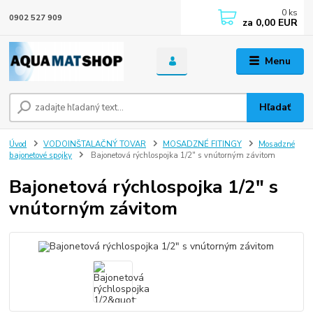
0
ks
0902 527 909
za
0,00 EUR
Menu
Hľadať
Úvod
VODOINŠTALAČNÝ TOVAR
MOSADZNÉ FITINGY
Mosadzné
bajonetové spojky
Bajonetová rýchlospojka 1/2" s vnútorným závitom
Bajonetová rýchlospojka 1/2" s
vnútorným závitom