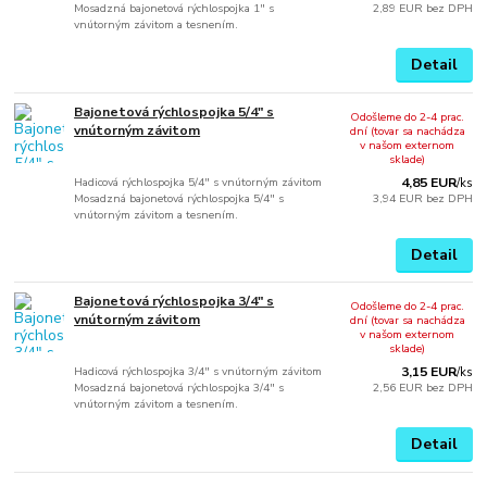
Mosadzná bajonetová rýchlospojka 1" s
2,89 EUR
bez DPH
vnútorným závitom a tesnením.
Detail
Bajonetová rýchlospojka 5/4" s
Odošleme do 2-4 prac.
vnútorným závitom
dní (tovar sa nachádza
v našom externom
sklade)
Hadicová rýchlospojka 5/4" s vnútorným závitom
4,85 EUR
/
ks
Mosadzná bajonetová rýchlospojka 5/4" s
3,94 EUR
bez DPH
vnútorným závitom a tesnením.
Detail
Bajonetová rýchlospojka 3/4" s
Odošleme do 2-4 prac.
vnútorným závitom
dní (tovar sa nachádza
v našom externom
sklade)
Hadicová rýchlospojka 3/4" s vnútorným závitom
3,15 EUR
/
ks
Mosadzná bajonetová rýchlospojka 3/4" s
2,56 EUR
bez DPH
vnútorným závitom a tesnením.
Detail